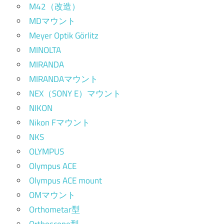
M42（改造）
MDマウント
Meyer Optik Görlitz
MINOLTA
MIRANDA
MIRANDAマウント
NEX（SONY E）マウント
NIKON
Nikon Fマウント
NKS
OLYMPUS
Olympus ACE
Olympus ACE mount
OMマウント
Orthometar型
Orthoscope型