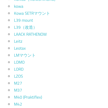
kowa
Kowa SETRマウント
L39 mount
L39（改造）
LAACK RATHENOW
Leitz
Leotax
LMマウント
LOMO
LORD
LZOS
M27
M37
M40 (Praktiflex)
M42