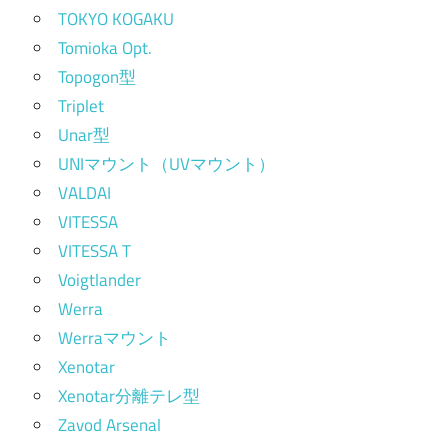
TOKYO KOGAKU
Tomioka Opt.
Topogon型
Triplet
Unar型
UNIマウント（UVマウント）
VALDAI
VITESSA
VITESSA T
Voigtlander
Werra
Werraマウント
Xenotar
Xenotar分離テレ型
Zavod Arsenal