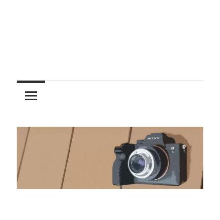
レ
ン
ズ
を
使
う