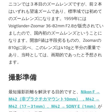
ニコンでは３本目のズームレンズですが、前２本
はいずれも望遠ズームであり、標準域では初めて
のズームレンズになります。1959年には
Voigtlander-Zoomar 36-82mm F2.8が販売されてい
ましたので、国内初のズームレンズということに
なります。開放F値は半段劣るものの、Zoomarの
810gに比べ、このレンズは410gと半分の重量で
あり、当時としては、画期的であったと予想され
ます。
撮影準備
最短撮影距離を解決する目的ですと、
Nikon F →
M42（非プラクチカマウント10mm） ，M42 →
M42（17～31mm）、M42 → SONY E（1mm）
が