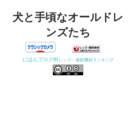
コ
ン
犬と手頃なオールドレ
テ
ンズたち
ン
ツ
3D
へ
プ
ス
にほんブログ村
レンズ・撮影機材ランキング
リ
キ
ン
ッ
タ
プ
ー
で
ジ
ャ
ン
ク