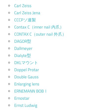
Carl Zeiss
Carl Zeiss Jena
CCCPソ連製
Contax C（inner nail 内爪）
CONTAX C（outer nail 外爪）
DAGOR型
Dallmeyer
Dialyte型
DKLマウント
Doppel Protar
Double Gauss
Enlarging lens
ERNEMANN BOBⅠ
Ernostar
Ernst Ludwig