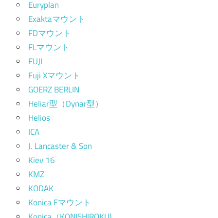
Euryplan
Exaktaマウント
FDマウント
FLマウント
FUJI
Fuji Xマウント
GOERZ BERLIN
Heliar型（Dynar型）
Helios
ICA
J. Lancaster & Son
Kiev 16
KMZ
KODAK
Konica Fマウント
Konica（KONISHIROKU)