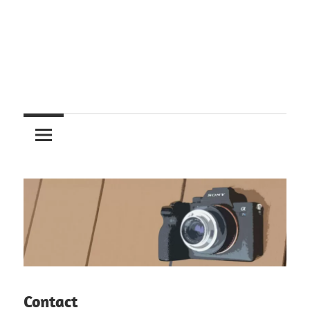
レ
ン
ズ
を
使
う
Contact