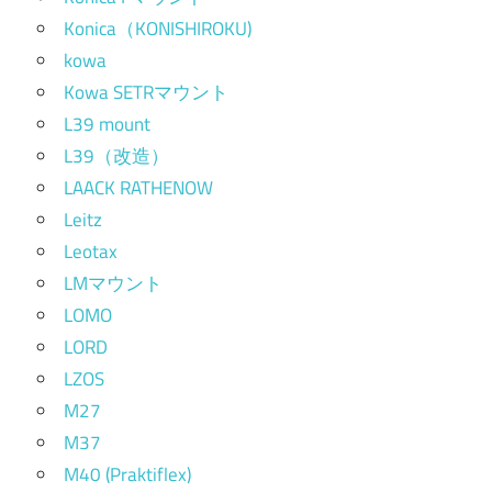
Konica（KONISHIROKU)
kowa
Kowa SETRマウント
L39 mount
L39（改造）
LAACK RATHENOW
Leitz
Leotax
LMマウント
LOMO
LORD
LZOS
M27
M37
M40 (Praktiflex)