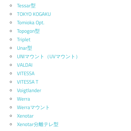
Tessar型
TOKYO KOGAKU
Tomioka Opt.
Topogon型
Triplet
Unar型
UNIマウント（UVマウント）
VALDAI
VITESSA
VITESSA T
Voigtlander
Werra
Werraマウント
Xenotar
Xenotar分離テレ型