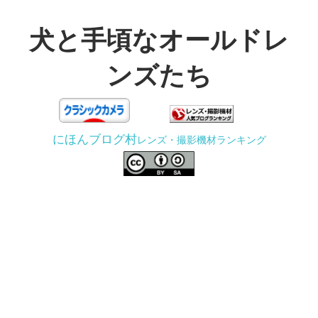
コ
ン
犬と手頃なオールドレ
テ
ンズたち
ン
ツ
3D
へ
プ
ス
にほんブログ村
レンズ・撮影機材ランキング
リ
キ
ン
ッ
タ
プ
ー
で
ジ
ャ
ン
ク