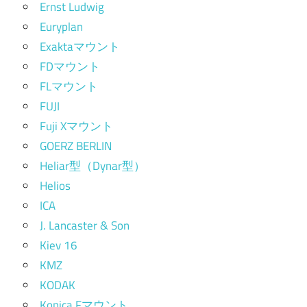
Ernst Ludwig
Euryplan
Exaktaマウント
FDマウント
FLマウント
FUJI
Fuji Xマウント
GOERZ BERLIN
Heliar型（Dynar型）
Helios
ICA
J. Lancaster & Son
Kiev 16
KMZ
KODAK
Konica Fマウント