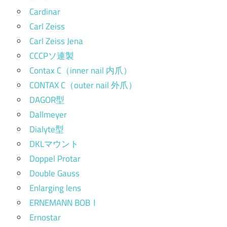
Cardinar
Carl Zeiss
Carl Zeiss Jena
CCCPソ連製
Contax C（inner nail 内爪）
CONTAX C（outer nail 外爪）
DAGOR型
Dallmeyer
Dialyte型
DKLマウント
Doppel Protar
Double Gauss
Enlarging lens
ERNEMANN BOBⅠ
Ernostar