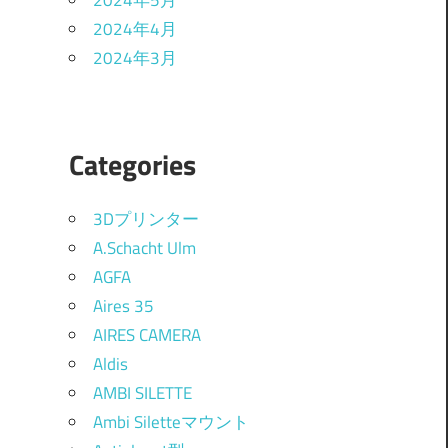
2024年5月
2024年4月
2024年3月
Categories
3Dプリンター
A.Schacht Ulm
AGFA
Aires 35
AIRES CAMERA
Aldis
AMBI SILETTE
Ambi Siletteマウント