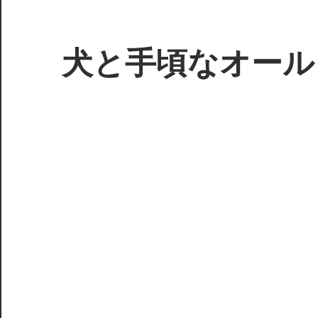
コ
ン
テ
犬と手頃なオール
ン
ツ
3D
へ
プ
ス
リ
キ
ン
ッ
タ
プ
ー
で
ジ
ャ
ン
ク