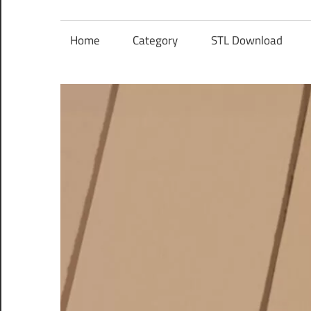
レ
ン
Home
Category
STL Download
ズ
を
使
う