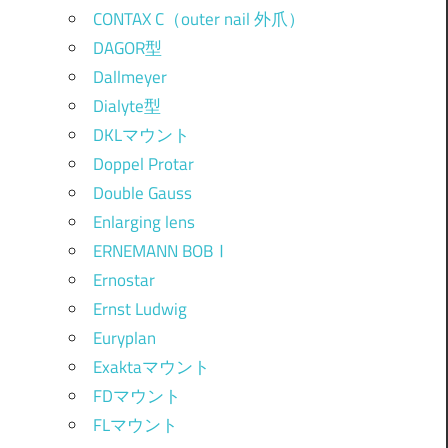
CONTAX C（outer nail 外爪）
DAGOR型
Dallmeyer
Dialyte型
DKLマウント
Doppel Protar
Double Gauss
Enlarging lens
ERNEMANN BOBⅠ
Ernostar
Ernst Ludwig
Euryplan
Exaktaマウント
FDマウント
FLマウント