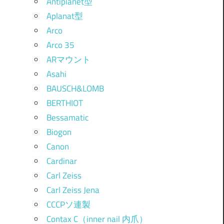
Antiplanet型
Aplanat型
Arco
Arco 35
ARマウント
Asahi
BAUSCH&LOMB
BERTHIOT
Bessamatic
Biogon
Canon
Cardinar
Carl Zeiss
Carl Zeiss Jena
CCCPソ連製
Contax C（inner nail 内爪）