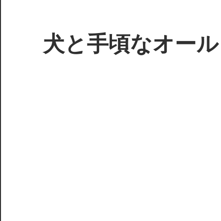
コ
ン
テ
犬と手頃なオール
ン
ツ
3D
へ
プ
ス
リ
キ
ン
ッ
タ
プ
ー
で
ジ
ャ
ン
ク