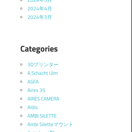
2024年5月
2024年4月
2024年3月
Categories
3Dプリンター
A.Schacht Ulm
AGFA
Aires 35
AIRES CAMERA
Aldis
AMBI SILETTE
Ambi Siletteマウント