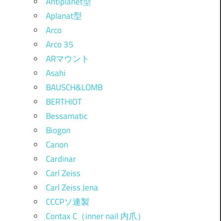
Antiplanet型
Aplanat型
Arco
Arco 35
ARマウント
Asahi
BAUSCH&LOMB
BERTHIOT
Bessamatic
Biogon
Canon
Cardinar
Carl Zeiss
Carl Zeiss Jena
CCCPソ連製
Contax C（inner nail 内爪）