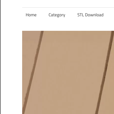
レ
ン
Home
Category
STL Download
ズ
を
使
う