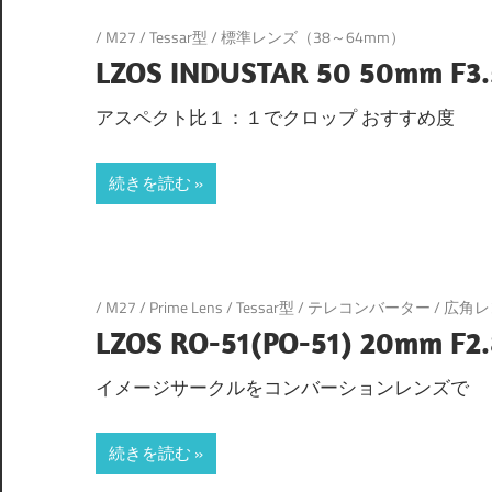
/
M27
/
Tessar型
/
標準レンズ（38～64mm）
LZOS INDUSTAR 50 50mm F3.5
アスペクト比１：１でクロップ おすすめ度
続きを読む
/
M27
/
Prime Lens
/
Tessar型
/
テレコンバーター
/
広角レ
LZOS RO-51(PO-51) 20mm F2.8
イメージサークルをコンバーションレンズで
続きを読む