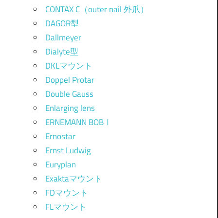
CONTAX C（outer nail 外爪）
DAGOR型
Dallmeyer
Dialyte型
DKLマウント
Doppel Protar
Double Gauss
Enlarging lens
ERNEMANN BOBⅠ
Ernostar
Ernst Ludwig
Euryplan
Exaktaマウント
FDマウント
FLマウント