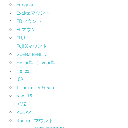
Euryplan
Exaktaマウント
FDマウント
FLマウント
FUJI
Fuji Xマウント
GOERZ BERLIN
Heliar型（Dynar型）
Helios
ICA
J. Lancaster & Son
Kiev 16
KMZ
KODAK
Konica Fマウント