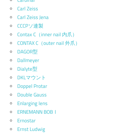
Cardinar
Carl Zeiss
Carl Zeiss Jena
CCCPソ連製
Contax C（inner nail 内爪）
CONTAX C（outer nail 外爪）
DAGOR型
Dallmeyer
Dialyte型
DKLマウント
Doppel Protar
Double Gauss
Enlarging lens
ERNEMANN BOBⅠ
Ernostar
Ernst Ludwig