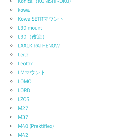
Konica（KONISHIROKU)
kowa
Kowa SETRマウント
L39 mount
L39（改造）
LAACK RATHENOW
Leitz
Leotax
LMマウント
LOMO
LORD
LZOS
M27
M37
M40 (Praktiflex)
M42