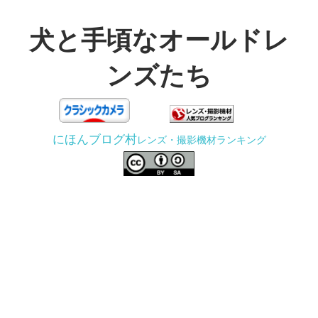
コ
ン
犬と手頃なオールドレ
テ
ンズたち
ン
ツ
3D
へ
プ
ス
にほんブログ村
レンズ・撮影機材ランキング
リ
キ
ン
ッ
タ
プ
ー
で
ジ
ャ
ン
ク