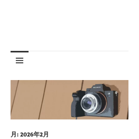
レ
ン
ズ
を
使
う
月:
2026年2月