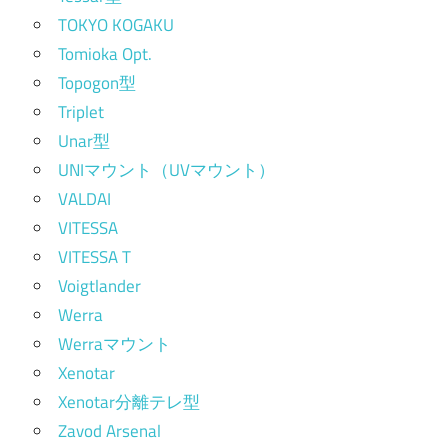
TOKYO KOGAKU
Tomioka Opt.
Topogon型
Triplet
Unar型
UNIマウント（UVマウント）
VALDAI
VITESSA
VITESSA T
Voigtlander
Werra
Werraマウント
Xenotar
Xenotar分離テレ型
Zavod Arsenal