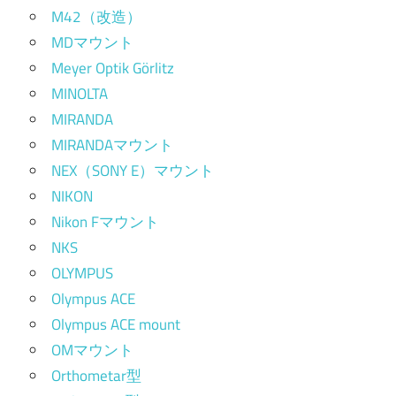
M42（改造）
MDマウント
Meyer Optik Görlitz
MINOLTA
MIRANDA
MIRANDAマウント
NEX（SONY E）マウント
NIKON
Nikon Fマウント
NKS
OLYMPUS
Olympus ACE
Olympus ACE mount
OMマウント
Orthometar型