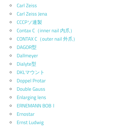
Carl Zeiss
Carl Zeiss Jena
CCCPソ連製
Contax C（inner nail 内爪）
CONTAX C（outer nail 外爪）
DAGOR型
Dallmeyer
Dialyte型
DKLマウント
Doppel Protar
Double Gauss
Enlarging lens
ERNEMANN BOBⅠ
Ernostar
Ernst Ludwig