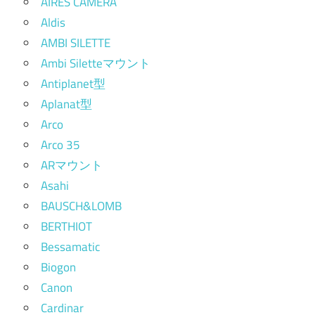
AIRES CAMERA
Aldis
AMBI SILETTE
Ambi Siletteマウント
Antiplanet型
Aplanat型
Arco
Arco 35
ARマウント
Asahi
BAUSCH&LOMB
BERTHIOT
Bessamatic
Biogon
Canon
Cardinar