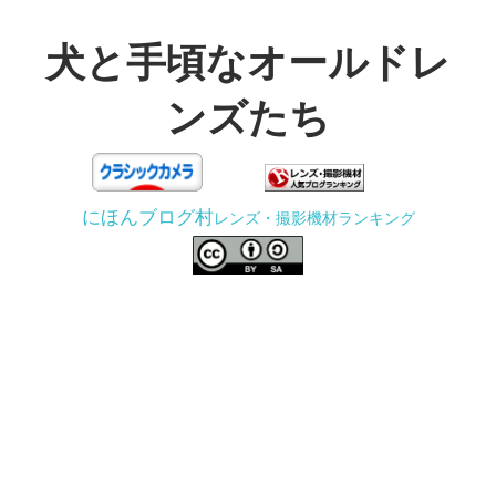
コ
ン
犬と手頃なオールドレ
テ
ンズたち
ン
ツ
3D
へ
プ
ス
にほんブログ村
レンズ・撮影機材ランキング
リ
キ
ン
ッ
タ
プ
ー
で
ジ
ャ
ン
ク