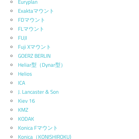
Euryplan
Exaktaマウント
FDマウント
FLマウント
FUJI
Fuji Xマウント
GOERZ BERLIN
Heliar型（Dynar型）
Helios
ICA
J. Lancaster & Son
Kiev 16
KMZ
KODAK
Konica Fマウント
Konica（KONISHIROKU)