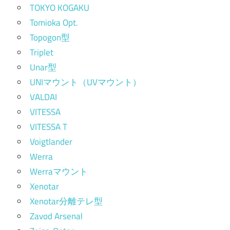
TOKYO KOGAKU
Tomioka Opt.
Topogon型
Triplet
Unar型
UNIマウント（UVマウント）
VALDAI
VITESSA
VITESSA T
Voigtlander
Werra
Werraマウント
Xenotar
Xenotar分離テレ型
Zavod Arsenal