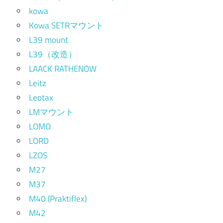
kowa
Kowa SETRマウント
L39 mount
L39（改造）
LAACK RATHENOW
Leitz
Leotax
LMマウント
LOMO
LORD
LZOS
M27
M37
M40 (Praktiflex)
M42