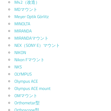
M42（改造）
MDマウント
Meyer Optik Görlitz
MINOLTA
MIRANDA
MIRANDAマウント
NEX（SONY E）マウント
NIKON
Nikon Fマウント
NKS
OLYMPUS
Olympus ACE
Olympus ACE mount
OMマウント
Orthometar型
Orthoscope型