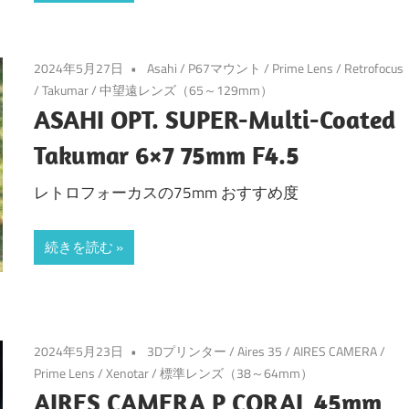
2024年5月27日
Asahi
/
P67マウント
/
Prime Lens
/
Retrofocus
/
Takumar
/
中望遠レンズ（65～129mm）
ASAHI OPT. SUPER-Multi-Coated
Takumar 6×7 75mm F4.5
レトロフォーカスの75mm おすすめ度
続きを読む
2024年5月23日
3Dプリンター
/
Aires 35
/
AIRES CAMERA
/
Prime Lens
/
Xenotar
/
標準レンズ（38～64mm）
AIRES CAMERA P CORAL 45mm