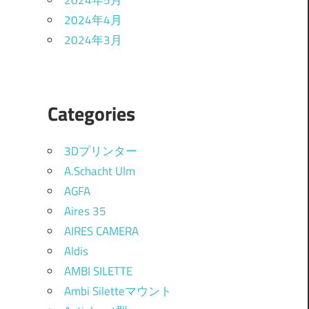
2024年5月
2024年4月
2024年3月
/
Categories
3Dプリンター
A.Schacht Ulm
AGFA
Aires 35
AIRES CAMERA
Aldis
AMBI SILETTE
Ambi Siletteマウント