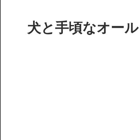
コ
ン
テ
犬と手頃なオール
ン
ツ
3D
へ
プ
ス
リ
キ
ン
ッ
タ
プ
ー
で
ジ
ャ
ン
ク