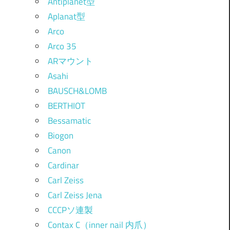
Antiplanet型
Aplanat型
Arco
Arco 35
ARマウント
Asahi
BAUSCH&LOMB
BERTHIOT
Bessamatic
Biogon
Canon
Cardinar
Carl Zeiss
Carl Zeiss Jena
CCCPソ連製
Contax C（inner nail 内爪）