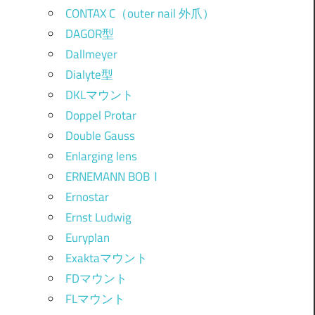
CONTAX C（outer nail 外爪）
DAGOR型
Dallmeyer
Dialyte型
DKLマウント
Doppel Protar
Double Gauss
Enlarging lens
ERNEMANN BOBⅠ
Ernostar
Ernst Ludwig
Euryplan
Exaktaマウント
FDマウント
FLマウント