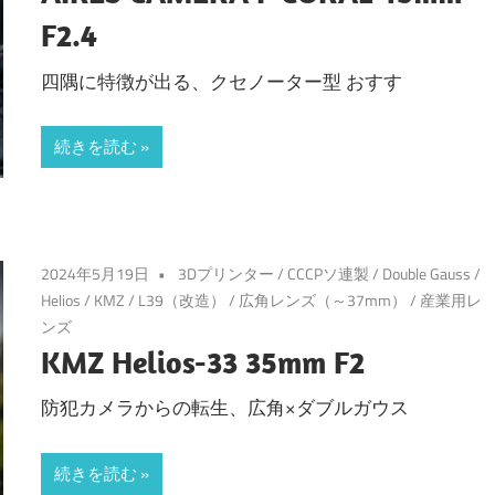
F2.4
四隅に特徴が出る、クセノーター型 おすす
続きを読む
2024年5月19日
3Dプリンター
/
CCCPソ連製
/
Double Gauss
/
Helios
/
KMZ
/
L39（改造）
/
広角レンズ（～37mm）
/
産業用レ
ンズ
KMZ Helios-33 35mm F2
防犯カメラからの転生、広角×ダブルガウス
続きを読む