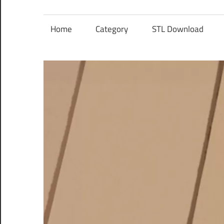
レ
ン
Home
Category
STL Download
ズ
を
使
う