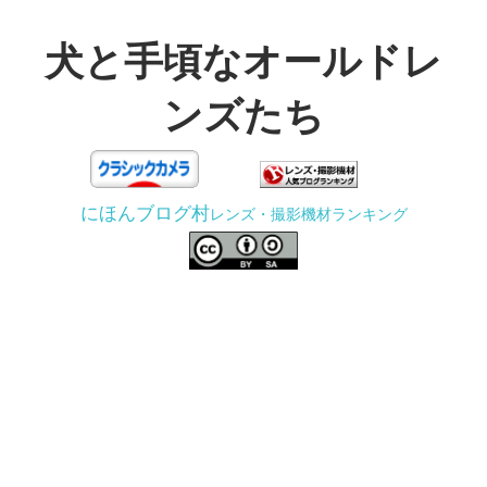
コ
ン
犬と手頃なオールドレ
テ
ンズたち
ン
ツ
3D
へ
プ
ス
にほんブログ村
レンズ・撮影機材ランキング
リ
キ
ン
ッ
タ
プ
ー
で
ジ
ャ
ン
ク