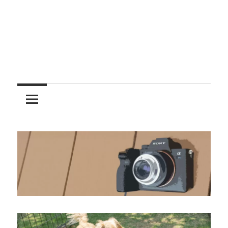
レ
ン
ズ
を
使
う