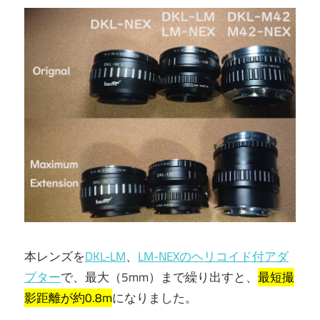
本レンズを
DKL-LM
、
LM-NEXのヘリコイド付アダ
プター
で、最大（5mm）まで繰り出すと、
最短撮
影距離が約0.8m
になりました。