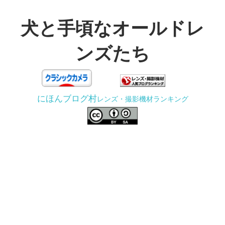
コ
ン
犬と手頃なオールドレ
テ
ンズたち
ン
ツ
3D
へ
プ
ス
にほんブログ村
レンズ・撮影機材ランキング
リ
キ
ン
ッ
タ
プ
ー
で
ジ
ャ
ン
ク