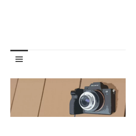
レ
ン
ズ
を
使
う