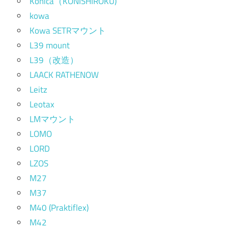
Konica（KONISHIROKU)
kowa
Kowa SETRマウント
L39 mount
L39（改造）
LAACK RATHENOW
Leitz
Leotax
LMマウント
LOMO
LORD
LZOS
M27
M37
M40 (Praktiflex)
M42