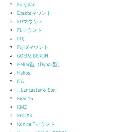
Euryplan
Exaktaマウント
FDマウント
FLマウント
FUJI
Fuji Xマウント
GOERZ BERLIN
Heliar型（Dynar型）
Helios
ICA
J. Lancaster & Son
Kiev 16
KMZ
KODAK
Konica Fマウント