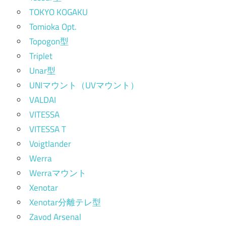
TOKYO KOGAKU
Tomioka Opt.
Topogon型
Triplet
Unar型
UNIマウント（UVマウント）
VALDAI
VITESSA
VITESSA T
Voigtlander
Werra
Werraマウント
Xenotar
Xenotar分離テレ型
Zavod Arsenal