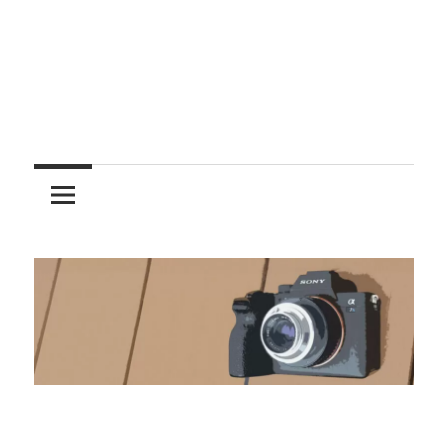
レ
ン
ズ
を
使
う