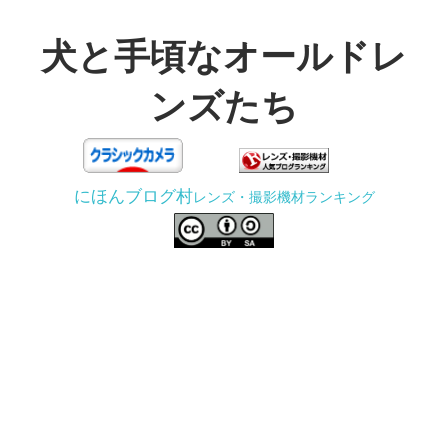
コ
ン
犬と手頃なオールドレ
テ
ンズたち
ン
ツ
3D
へ
プ
ス
にほんブログ村
レンズ・撮影機材ランキング
リ
キ
ン
ッ
タ
プ
ー
で
ジ
ャ
ン
ク