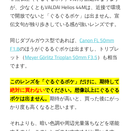
が、少なくともVALDAI Helios 44Mは、近接で環境
で開放でないと「ぐるぐるボケ」は出ません。宣
伝文句が独り歩きしている感が強いレンズです。
同じダブルガウス型であれば、
Canon FL 50mm
F1.8
のほうがぐるるぐボケは出ますし、トリプレ
ット（
Meyer Görlitz Trioplan 50mm F3.5
）も相当
でます。
このレンズを「ぐるぐるボケ」だけに、期待して
絶対に買わない
でください。想像以上にぐるぐる
ボケは出ません。
期待が高いと、買った後にがっ
かり度も高くなると思います。
それよりも、暗い色調や周辺光量落ちなどを堪能