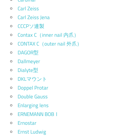
Carl Zeiss
Carl Zeiss Jena
CCCPソ連製
Contax C（inner nail 内爪）
CONTAX C（outer nail 外爪）
DAGOR型
Dallmeyer
Dialyte型
DKLマウント
Doppel Protar
Double Gauss
Enlarging lens
ERNEMANN BOBⅠ
Ernostar
Ernst Ludwig