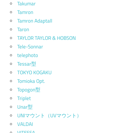
Takumar
Tamron
Tamron Adaptall
Taron
TAYLOR TAYLOR & HOBSON
Tele-Sonnar
telephoto
Tessar型
TOKYO KOGAKU
Tomioka Opt.
Topogon型
Triplet
Unar型
UNIマウント（UVマウント）
VALDAI
VITESSA