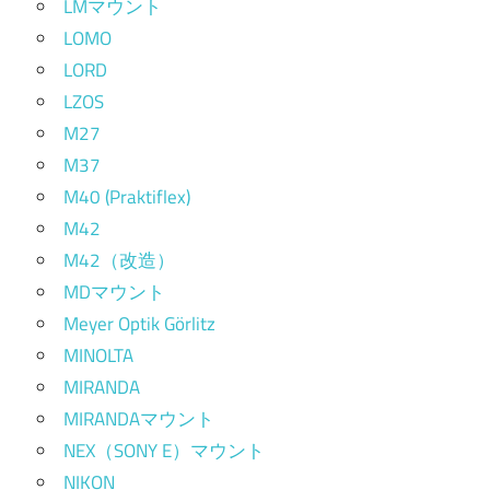
LMマウント
LOMO
LORD
LZOS
M27
M37
M40 (Praktiflex)
M42
M42（改造）
MDマウント
Meyer Optik Görlitz
MINOLTA
MIRANDA
MIRANDAマウント
NEX（SONY E）マウント
NIKON