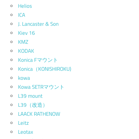
Helios
ICA
J. Lancaster & Son
Kiev 16
KMZ
KODAK
Konica Fマウント
Konica（KONISHIROKU)
kowa
Kowa SETRマウント
L39 mount
L39（改造）
LAACK RATHENOW
Leitz
Leotax