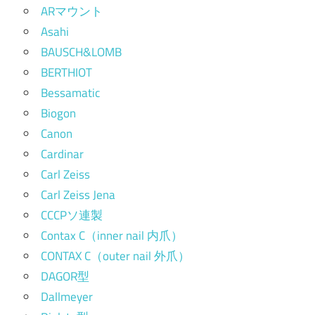
ARマウント
Asahi
BAUSCH&LOMB
BERTHIOT
Bessamatic
Biogon
Canon
Cardinar
Carl Zeiss
Carl Zeiss Jena
CCCPソ連製
Contax C（inner nail 内爪）
CONTAX C（outer nail 外爪）
DAGOR型
Dallmeyer