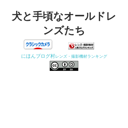
コ
ン
犬と手頃なオールドレ
テ
ンズたち
ン
ツ
3D
へ
プ
ス
にほんブログ村
レンズ・撮影機材ランキング
リ
キ
ン
ッ
タ
プ
ー
で
ジ
ャ
ン
ク