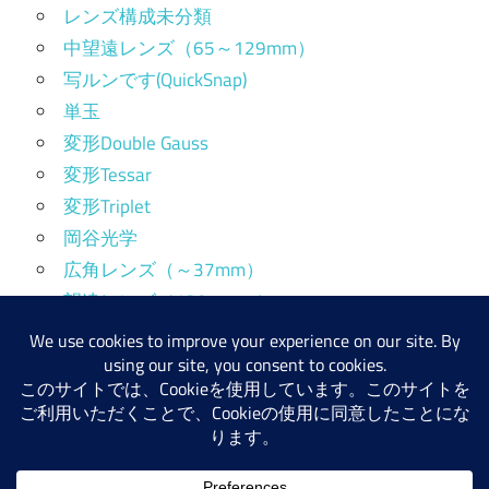
レンズ構成未分類
中望遠レンズ（65～129mm）
写ルンです(QuickSnap)
単玉
変形Double Gauss
変形Tessar
変形Triplet
岡谷光学
広角レンズ（～37mm）
望遠レンズ（130mm～）
標準レンズ（38～64mm）
産業用レンズ