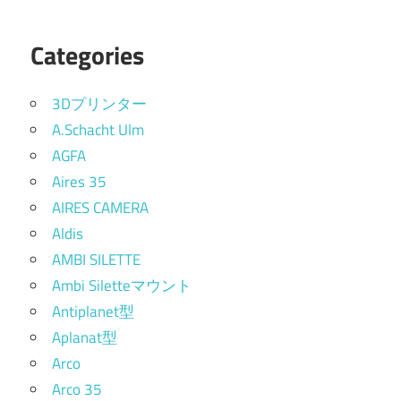
Categories
3Dプリンター
A.Schacht Ulm
AGFA
Aires 35
AIRES CAMERA
Aldis
AMBI SILETTE
Ambi Siletteマウント
Antiplanet型
Aplanat型
Arco
Arco 35