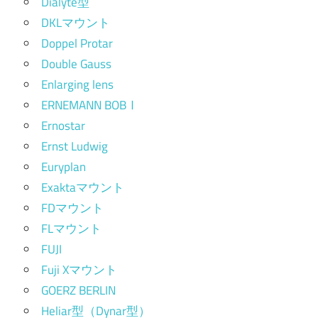
Dialyte型
DKLマウント
Doppel Protar
Double Gauss
Enlarging lens
ERNEMANN BOBⅠ
Ernostar
Ernst Ludwig
Euryplan
Exaktaマウント
FDマウント
FLマウント
FUJI
Fuji Xマウント
GOERZ BERLIN
Heliar型（Dynar型）