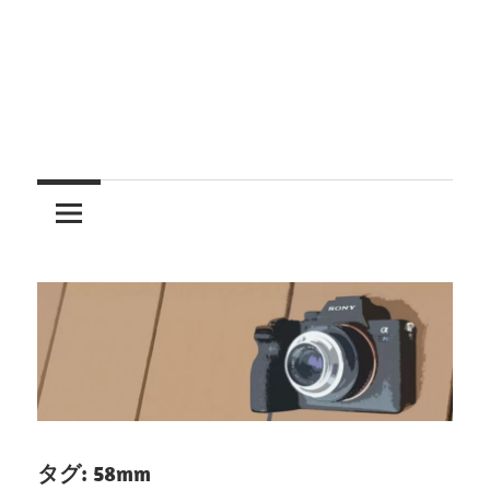
レ
ン
ズ
を
使
う
タグ:
58mm