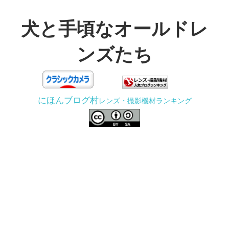
コ
ン
犬と手頃なオールドレ
テ
ンズたち
ン
ツ
3D
へ
プ
ス
にほんブログ村
レンズ・撮影機材ランキング
リ
キ
ン
ッ
タ
プ
ー
で
ジ
ャ
ン
ク