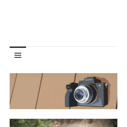
レ
ン
ズ
を
使
う