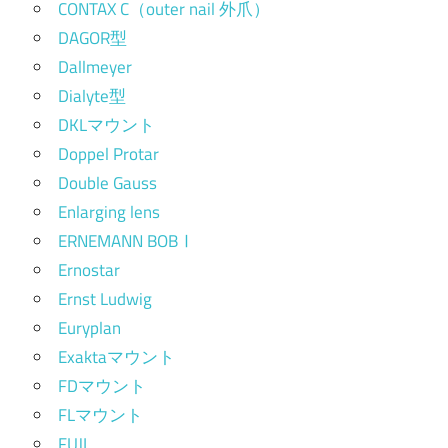
CONTAX C（outer nail 外爪）
DAGOR型
Dallmeyer
Dialyte型
DKLマウント
Doppel Protar
Double Gauss
Enlarging lens
ERNEMANN BOBⅠ
Ernostar
Ernst Ludwig
Euryplan
Exaktaマウント
FDマウント
FLマウント
FUJI