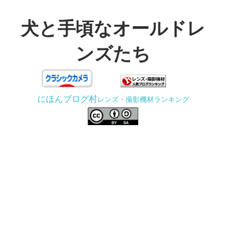
コ
ン
犬と手頃なオールドレ
テ
ンズたち
ン
ツ
3D
へ
プ
ス
にほんブログ村
レンズ・撮影機材ランキング
リ
キ
ン
ッ
タ
プ
ー
で
ジ
ャ
ン
ク