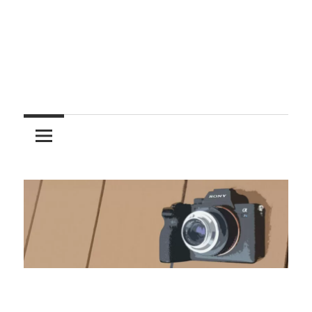
レ
ン
ズ
を
使
う