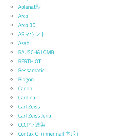
Aplanat型
Arco
Arco 35
ARマウント
Asahi
BAUSCH&LOMB
BERTHIOT
Bessamatic
Biogon
Canon
Cardinar
Carl Zeiss
Carl Zeiss Jena
CCCPソ連製
Contax C（inner nail 内爪）