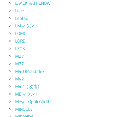
LAACK RATHENOW
Leitz
Leotax
LMマウント
LOMO
LORD
LZOS
M27
M37
M40 (Praktiflex)
M42
M42（改造）
MDマウント
Meyer Optik Görlitz
MINOLTA
MIRANDA