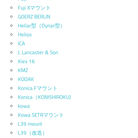
Fuji Xマウント
GOERZ BERLIN
Heliar型（Dynar型）
Helios
ICA
J. Lancaster & Son
Kiev 16
KMZ
KODAK
Konica Fマウント
Konica（KONISHIROKU)
kowa
Kowa SETRマウント
L39 mount
L39（改造）