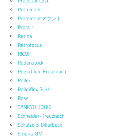
Projector Lest
Prominent
Prominentマウント
Protaｒ
Retina
Retrofocus
RICOH
Rodenstock
Roeschlein Kreuznach
Rollei
Rolleiflex SL35
Ross
SANKYO KOHKI
Schneider-Kreuznach
Schulze & Billerbeck
Smena-8M