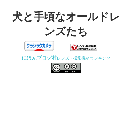
コ
ン
犬と手頃なオールドレ
テ
ンズたち
ン
ツ
3D
へ
プ
ス
にほんブログ村
レンズ・撮影機材ランキング
リ
キ
ン
ッ
タ
プ
ー
で
ジ
ャ
ン
ク