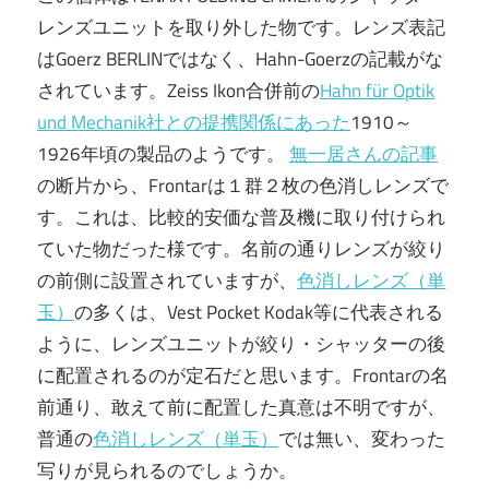
レンズユニットを取り外した物です。レンズ表記
はGoerz BERLINではなく、Hahn-Goerzの記載がな
されています。Zeiss Ikon合併前の
Hahn für Optik
und Mechanik社との提携関係にあった
1910～
1926年頃の製品のようです。
無一居さんの記事
の断片から、Frontarは１群２枚の色消しレンズで
す。これは、比較的安価な普及機に取り付けられ
ていた物だった様です。名前の通りレンズが絞り
の前側に設置されていますが、
色消しレンズ（単
玉）
の多くは、Vest Pocket Kodak等に代表される
ように、レンズユニットが絞り・シャッターの後
に配置されるのが定石だと思います。Frontarの名
前通り、敢えて前に配置した真意は不明ですが、
普通の
色消しレンズ（単玉）
では無い、変わった
写りが見られるのでしょうか。