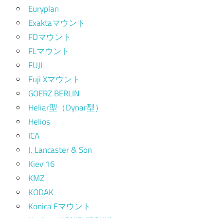
Euryplan
Exaktaマウント
FDマウント
FLマウント
FUJI
Fuji Xマウント
GOERZ BERLIN
Heliar型（Dynar型）
Helios
ICA
J. Lancaster & Son
Kiev 16
KMZ
KODAK
Konica Fマウント