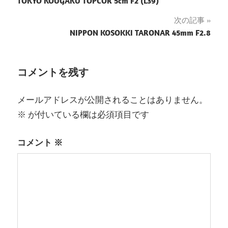
TOKYO KOUGAKU TOPCOR 5cm F2 (L39)
稿
次の記事
ナ
NIPPON KOSOKKI TARONAR 45mm F2.8
ビ
ゲ
コメントを残す
ー
メールアドレスが公開されることはありません。
シ
※
が付いている欄は必須項目です
ョ
コメント
※
ン