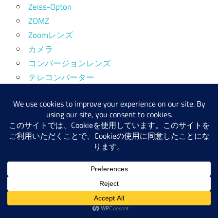
Zeiss-Opton
ZOMZ
Zoomレンズ
カメラ
コンバージョンレンズ
テレコンバーター
フォーカルレデューサー
レンズ
レンズ構成未分類
中望遠レンズ（65～129mm）
写ルンです(QuickSnap)
単玉
変形Double Gauss
変形Tessar
変形Triplet