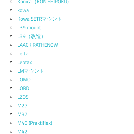
Konica（KONISHIROKU)
kowa
Kowa SETRマウント
L39 mount
L39（改造）
LAACK RATHENOW
Leitz
Leotax
LMマウント
LOMO
LORD
LZOS
M27
M37
M40 (Praktiflex)
M42