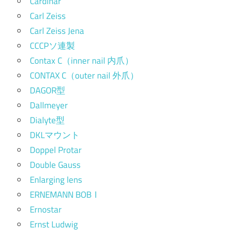
Cardinar
Carl Zeiss
Carl Zeiss Jena
CCCPソ連製
Contax C（inner nail 内爪）
CONTAX C（outer nail 外爪）
DAGOR型
Dallmeyer
Dialyte型
DKLマウント
Doppel Protar
Double Gauss
Enlarging lens
ERNEMANN BOBⅠ
Ernostar
Ernst Ludwig