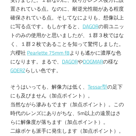
置されている点。なのに、耐逆光性能がある程度
確保されている点。そしてなによりも、想像以上
に写る点です。もしかすると、
DAGOR
の前ユニッ
トのみの使用かと思いましたが、１群３枚ではな
く、１群２枚であることを知って驚愕しました。
六櫻社
Pearlette 75mm f8
よりも遙かに濃厚な色
になります。まるで、
DAGOR
や
DOGMAR
の様な
GOERZ
らしい色です。
そうはいっても、解像力は低く、
Tessar型
の足下
にも及びません（加点ポイント）。
当然ながら滲みもでます（加点ポイント）。この
時代のレンズにありがちな、5m以上の遠景はさ
らに解像度が落ちます（加点ポイント）。
二線ボケも派手に発生します（加点ポイント）。