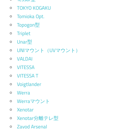
TOKYO KOGAKU
Tomioka Opt.
Topogon型
Triplet
Unar型
UNIマウント（UVマウント）
VALDAI
VITESSA
VITESSA T
Voigtlander
Werra
Werraマウント
Xenotar
Xenotar分離テレ型
Zavod Arsenal