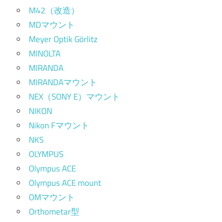
M42（改造）
MDマウント
Meyer Optik Görlitz
MINOLTA
MIRANDA
MIRANDAマウント
NEX（SONY E）マウント
NIKON
Nikon Fマウント
NKS
OLYMPUS
Olympus ACE
Olympus ACE mount
OMマウント
Orthometar型