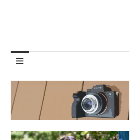
レ
ン
ズ
を
使
う