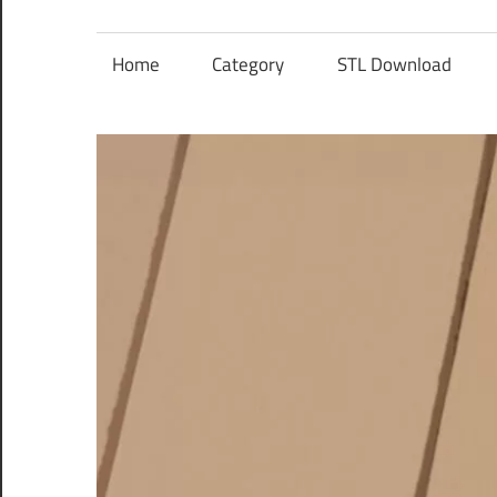
レ
ン
Home
Category
STL Download
ズ
を
使
う