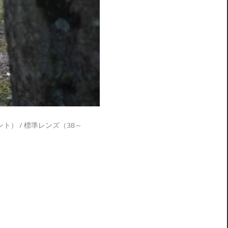
ント）
/
標準レンズ（38～