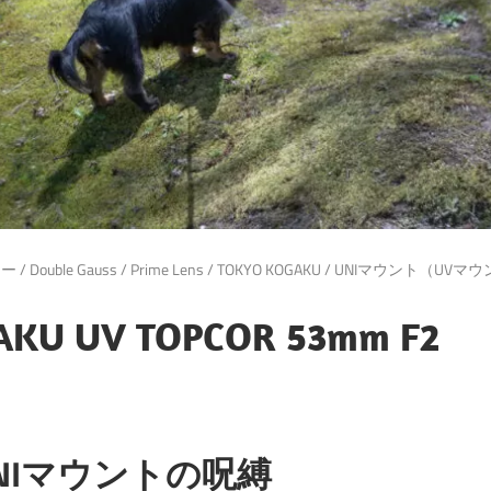
ター
/
Double Gauss
/
Prime Lens
/
TOKYO KOGAKU
/
UNIマウント（UVマウ
AKU UV TOPCOR 53mm F2
NIマウントの呪縛