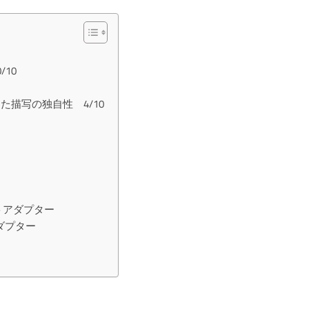
10
た描写の独自性 4/10
ウントアダプター
アダプター