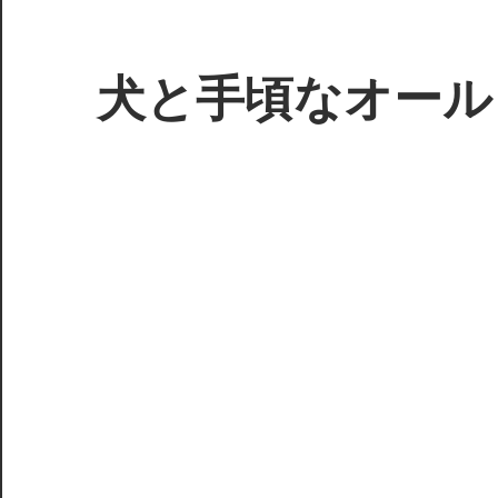
コ
ン
テ
犬と手頃なオール
ン
ツ
3D
へ
プ
ス
リ
キ
ン
ッ
タ
プ
ー
で
ジ
ャ
ン
ク