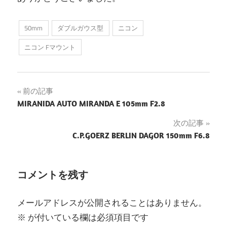
50mm
ダブルガウス型
ニコン
ニコン Fマウント
投
前の記事
MIRANIDA AUTO MIRANDA E 105mm F2.8
稿
次の記事
ナ
C.P.GOERZ BERLIN DAGOR 150mm F6.8
ビ
ゲ
コメントを残す
ー
メールアドレスが公開されることはありません。
シ
※
が付いている欄は必須項目です