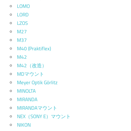
LOMO
LORD
LZOS
M27
M37
M40 (Praktiflex)
M42
M42（改造）
MDマウント
Meyer Optik Görlitz
MINOLTA
MIRANDA
MIRANDAマウント
NEX（SONY E）マウント
NIKON