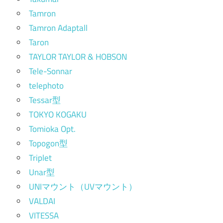
Tamron
Tamron Adaptall
Taron
TAYLOR TAYLOR & HOBSON
Tele-Sonnar
telephoto
Tessar型
TOKYO KOGAKU
Tomioka Opt.
Topogon型
Triplet
Unar型
UNIマウント（UVマウント）
VALDAI
VITESSA