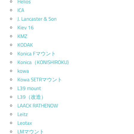
Helios
ICA
J. Lancaster & Son
Kiev 16
KMZ
KODAK
Konica Fマウント
Konica（KONISHIROKU)
kowa
Kowa SETRマウント
L39 mount
L39（改造）
LAACK RATHENOW
Leitz
Leotax
LMマウント