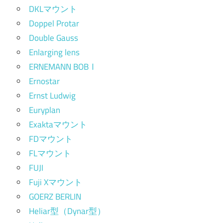
DKLマウント
Doppel Protar
Double Gauss
Enlarging lens
ERNEMANN BOBⅠ
Ernostar
Ernst Ludwig
Euryplan
Exaktaマウント
FDマウント
FLマウント
FUJI
Fuji Xマウント
GOERZ BERLIN
Heliar型（Dynar型）