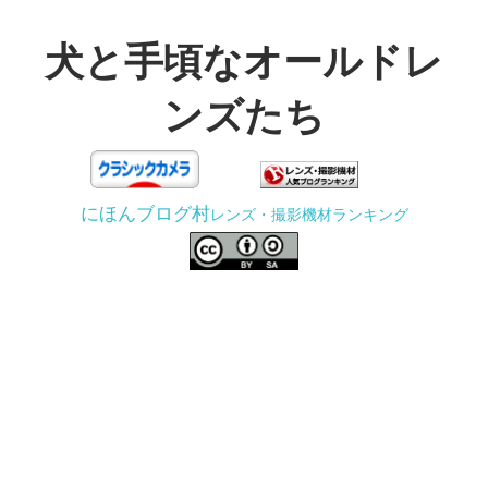
コ
ン
犬と手頃なオールドレ
テ
ンズたち
ン
ツ
3D
へ
プ
ス
にほんブログ村
レンズ・撮影機材ランキング
リ
キ
ン
ッ
タ
プ
ー
で
ジ
ャ
ン
ク