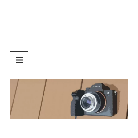
レ
ン
ズ
を
使
う