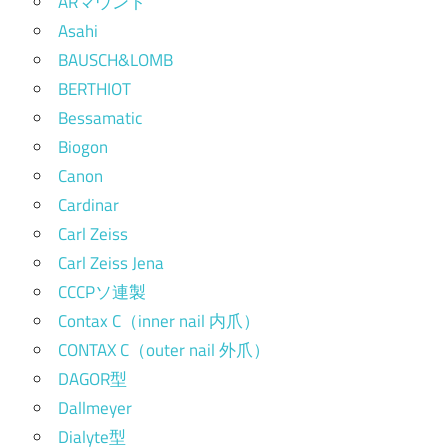
ARマウント
Asahi
BAUSCH&LOMB
BERTHIOT
Bessamatic
Biogon
Canon
Cardinar
Carl Zeiss
Carl Zeiss Jena
CCCPソ連製
Contax C（inner nail 内爪）
CONTAX C（outer nail 外爪）
DAGOR型
Dallmeyer
Dialyte型