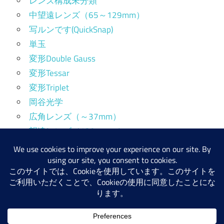
レンズ構成未分類
中望遠レンズ（65～129mm）
写ルンです(QuickSnap)
単玉
変形Double Gauss
変形Tessar
変形Triplet
岡谷光学
広角レンズ（～37mm）
望遠レンズ（130mm～）
標準レンズ（38～64mm）
産業用レンズ
WordPress テーマ: Maxwell by ThemeZee