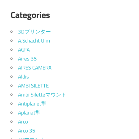
Categories
3Dプリンター
A.Schacht Ulm
AGFA
Aires 35
AIRES CAMERA
Aldis
AMBI SILETTE
Ambi Siletteマウント
Antiplanet型
Aplanat型
Arco
Arco 35