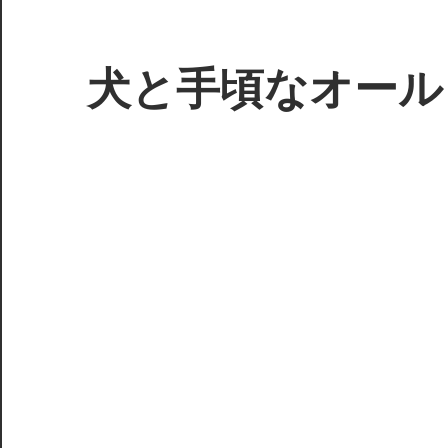
コ
ン
テ
犬と手頃なオール
ン
ツ
3D
へ
プ
ス
リ
キ
ン
ッ
タ
プ
ー
で
ジ
ャ
ン
ク