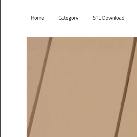
レ
ン
Home
Category
STL Download
ズ
を
使
う