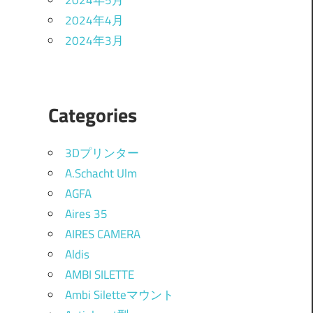
2024年5月
2024年4月
2024年3月
Categories
3Dプリンター
A.Schacht Ulm
AGFA
Aires 35
AIRES CAMERA
Aldis
AMBI SILETTE
Ambi Siletteマウント