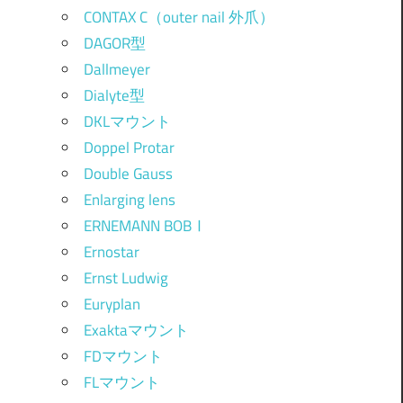
CONTAX C（outer nail 外爪）
DAGOR型
Dallmeyer
Dialyte型
DKLマウント
Doppel Protar
Double Gauss
Enlarging lens
ERNEMANN BOBⅠ
Ernostar
Ernst Ludwig
Euryplan
Exaktaマウント
FDマウント
FLマウント