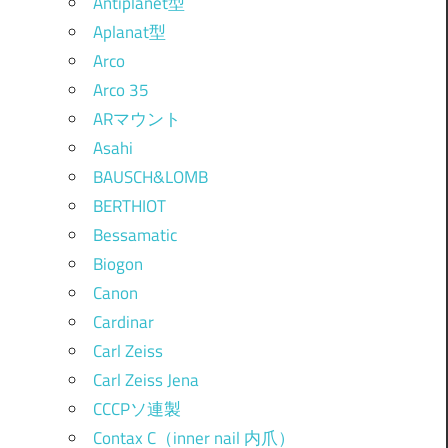
Antiplanet型
Aplanat型
Arco
Arco 35
ARマウント
Asahi
BAUSCH&LOMB
BERTHIOT
Bessamatic
Biogon
Canon
Cardinar
Carl Zeiss
Carl Zeiss Jena
CCCPソ連製
Contax C（inner nail 内爪）