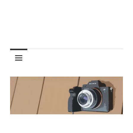
レ
ン
ズ
を
使
う