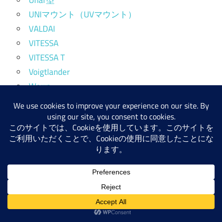
UNIマウント（UVマウント）
VALDAI
VITESSA
VITESSA T
Voigtlander
Werra
Werraマウント
Xenotar
Xenotar分離テレ型
Zavod Arsenal
Zeiss-Opton
ZOMZ
Zoomレンズ
カメラ
コンバージョンレンズ