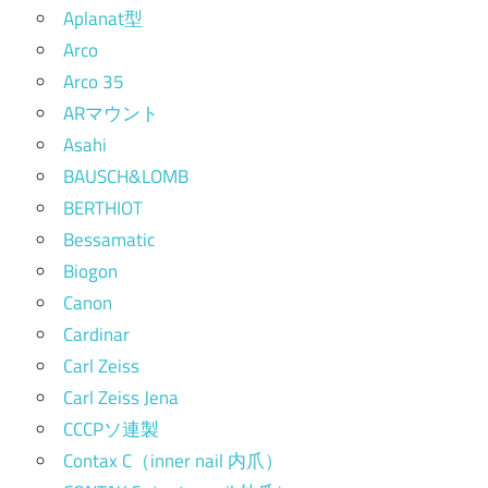
Aplanat型
Arco
Arco 35
ARマウント
Asahi
BAUSCH&LOMB
BERTHIOT
Bessamatic
Biogon
Canon
Cardinar
Carl Zeiss
Carl Zeiss Jena
CCCPソ連製
Contax C（inner nail 内爪）