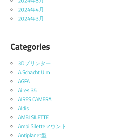
2024年5月
2024年4月
2024年3月
Categories
3Dプリンター
A.Schacht Ulm
AGFA
Aires 35
AIRES CAMERA
Aldis
AMBI SILETTE
Ambi Siletteマウント
Antiplanet型