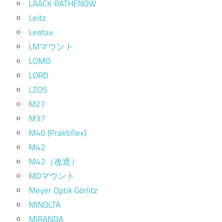
LAACK RATHENOW
Leitz
Leotax
LMマウント
LOMO
LORD
LZOS
M27
M37
M40 (Praktiflex)
M42
M42（改造）
MDマウント
Meyer Optik Görlitz
MINOLTA
MIRANDA