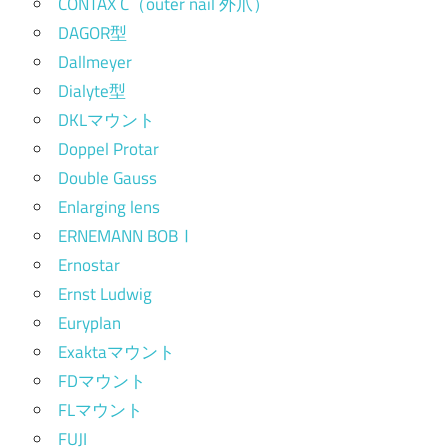
CONTAX C（outer nail 外爪）
DAGOR型
Dallmeyer
Dialyte型
DKLマウント
Doppel Protar
Double Gauss
Enlarging lens
ERNEMANN BOBⅠ
Ernostar
Ernst Ludwig
Euryplan
Exaktaマウント
FDマウント
FLマウント
FUJI