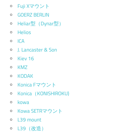
Fuji Xマウント
GOERZ BERLIN
Heliar型（Dynar型）
Helios
ICA
J. Lancaster & Son
Kiev 16
KMZ
KODAK
Konica Fマウント
Konica（KONISHIROKU)
kowa
Kowa SETRマウント
L39 mount
L39（改造）