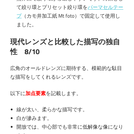
て絞り環とプリセット絞り環を
パーマセルテー
プ
（カモ井加工紙 Mt foto）で固定して使用し
ました。
現代レンズと比較した描写の独自
性 8/10
広角のオールドレンズに期待する、模範的な駄目
な描写をしてくれるレンズです。
以下に
加点要素
を記載します。
線が太い、柔らかな描写です。
白が滲みます。
開放では、中心部でも非常に低解像な像になり