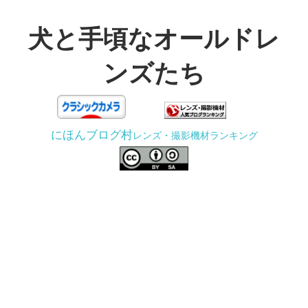
コ
ン
犬と手頃なオールドレ
テ
ンズたち
ン
ツ
3D
へ
プ
ス
にほんブログ村
レンズ・撮影機材ランキング
リ
キ
ン
ッ
タ
プ
ー
で
ジ
ャ
ン
ク