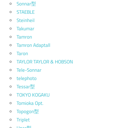
Sonnar型
STAEBLE
Steinheil
Takumar
Tamron
Tamron Adaptall
Taron
TAYLOR TAYLOR & HOBSON
Tele-Sonnar
telephoto
Tessar型
TOKYO KOGAKU
Tomioka Opt.
Topogon型
Triplet
Unar型