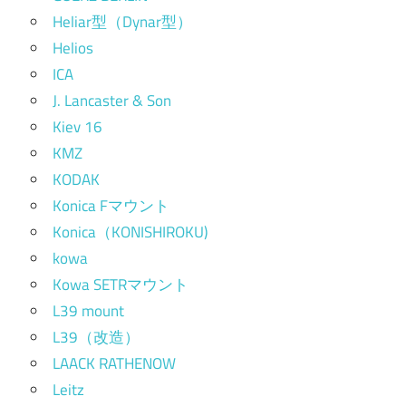
Heliar型（Dynar型）
Helios
ICA
J. Lancaster & Son
Kiev 16
KMZ
KODAK
Konica Fマウント
Konica（KONISHIROKU)
kowa
Kowa SETRマウント
L39 mount
L39（改造）
LAACK RATHENOW
Leitz