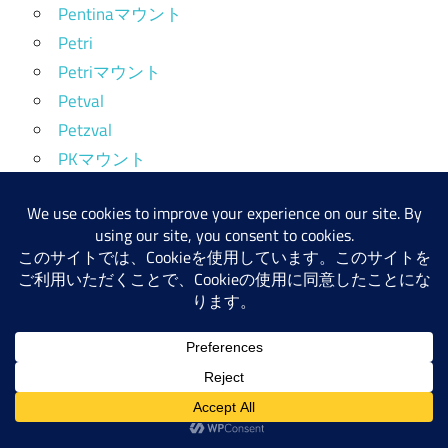
Pentinaマウント
Petri
Petriマウント
Petval
Petzval
PKマウント
Planar
PRAKTICAR Bマウント
Praktiflex
Praktinaマウント
Primarflex
Prime Lens
Primoplan型
Projector Lest
Prominent