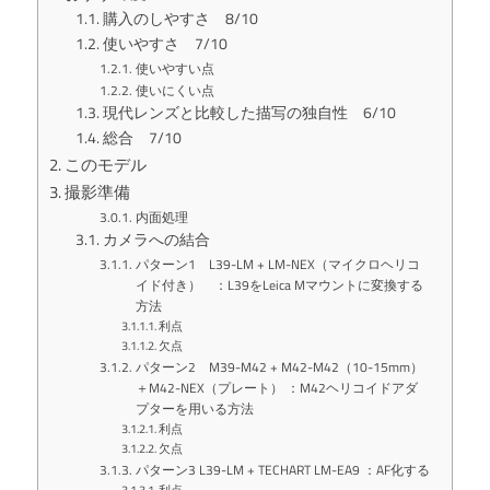
購入のしやすさ 8/10
使いやすさ 7/10
使いやすい点
使いにくい点
現代レンズと比較した描写の独自性 6/10
総合 7/10
このモデル
撮影準備
内面処理
カメラへの結合
パターン1 L39-LM + LM-NEX（マイクロヘリコ
イド付き） ：L39をLeica Mマウントに変換する
方法
利点
欠点
パターン2 M39-M42 + M42-M42（10-15mm）
＋M42-NEX（プレート） ：M42ヘリコイドアダ
プターを用いる方法
利点
欠点
パターン3 L39-LM + TECHART LM-EA9 ：AF化する
利点