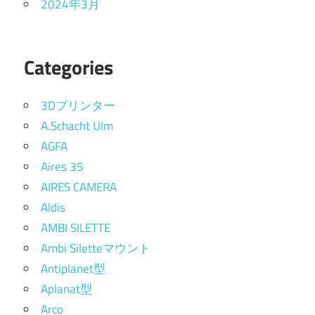
2024年3月
Categories
3Dプリンター
A.Schacht Ulm
AGFA
Aires 35
AIRES CAMERA
Aldis
AMBI SILETTE
Ambi Siletteマウント
Antiplanet型
Aplanat型
Arco