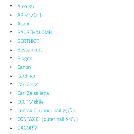
Arco 35
ARマウント
Asahi
BAUSCH&LOMB
BERTHIOT
Bessamatic
Biogon
Canon
Cardinar
Carl Zeiss
Carl Zeiss Jena
CCCPソ連製
Contax C（inner nail 内爪）
CONTAX C（outer nail 外爪）
DAGOR型