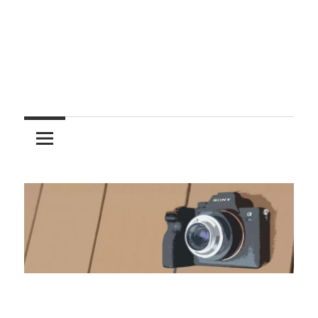
レ
ン
ズ
を
使
う