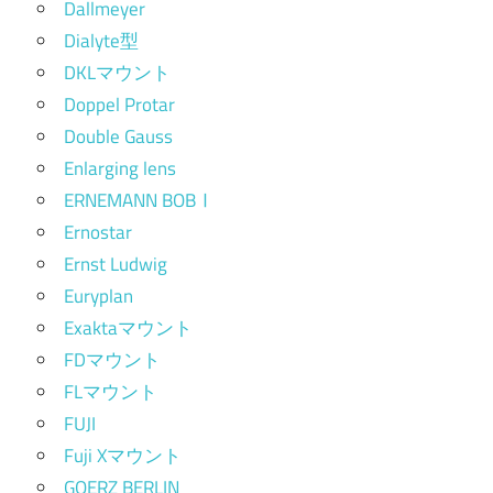
Dallmeyer
Dialyte型
DKLマウント
Doppel Protar
Double Gauss
Enlarging lens
ERNEMANN BOBⅠ
Ernostar
Ernst Ludwig
Euryplan
Exaktaマウント
FDマウント
FLマウント
FUJI
Fuji Xマウント
GOERZ BERLIN