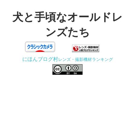
コ
ン
犬と手頃なオールドレ
テ
ンズたち
ン
ツ
3D
へ
プ
ス
にほんブログ村
レンズ・撮影機材ランキング
リ
キ
ン
ッ
タ
プ
ー
で
ジ
ャ
ン
ク