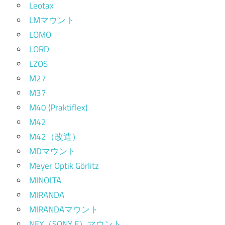
Leotax
LMマウント
LOMO
LORD
LZOS
M27
M37
M40 (Praktiflex)
M42
M42（改造）
MDマウント
Meyer Optik Görlitz
MINOLTA
MIRANDA
MIRANDAマウント
NEX（SONY E）マウント