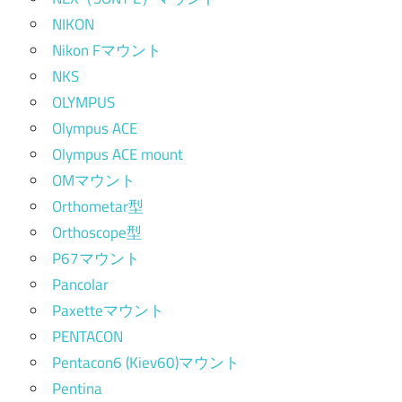
NIKON
Nikon Fマウント
NKS
OLYMPUS
Olympus ACE
Olympus ACE mount
OMマウント
Orthometar型
Orthoscope型
P67マウント
Pancolar
Paxetteマウント
PENTACON
Pentacon6 (Kiev60)マウント
Pentina