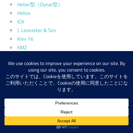
Heliar型（Dynar型）
Helios
ICA
J. Lancaster & Son
Kiev 16
KMZ
KODAK
Konica Fマウント
Konica（KONISHIROKU)
kowa
Kowa SETRマウント
L39 mount
L39（改造）
LAACK RATHENOW
Leitz