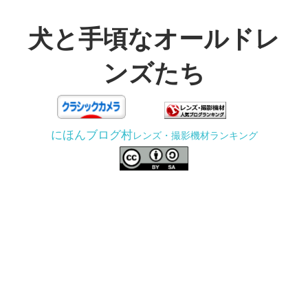
コ
ン
犬と手頃なオールドレ
テ
ンズたち
ン
ツ
3D
へ
プ
ス
にほんブログ村
レンズ・撮影機材ランキング
リ
キ
ン
ッ
タ
プ
ー
で
ジ
ャ
ン
ク