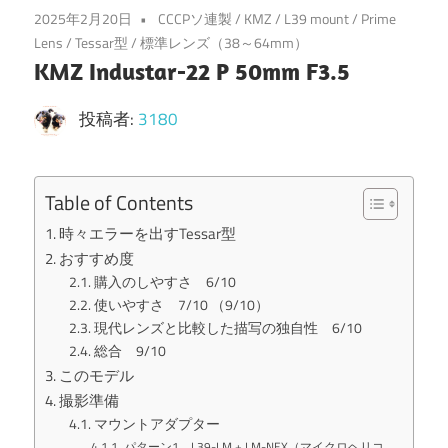
2025年2月20日
CCCPソ連製
/
KMZ
/
L39 mount
/
Prime
Lens
/
Tessar型
/
標準レンズ（38～64mm）
KMZ Industar-22 P 50mm F3.5
投稿者:
3180
Table of Contents
時々エラーを出すTessar型
おすすめ度
購入のしやすさ 6/10
使いやすさ 7/10 （9/10）
現代レンズと比較した描写の独自性 6/10
総合 9/10
このモデル
撮影準備
マウントアダプター
パターン1 L39-LM + LM-NEX（マイクロヘリコ