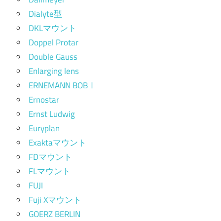
Dialyte型
DKLマウント
Doppel Protar
Double Gauss
Enlarging lens
ERNEMANN BOBⅠ
Ernostar
Ernst Ludwig
Euryplan
Exaktaマウント
FDマウント
FLマウント
FUJI
Fuji Xマウント
GOERZ BERLIN