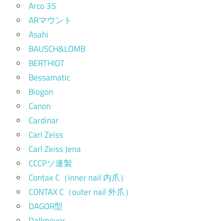
Arco 35
ARマウント
Asahi
BAUSCH&LOMB
BERTHIOT
Bessamatic
Biogon
Canon
Cardinar
Carl Zeiss
Carl Zeiss Jena
CCCPソ連製
Contax C（inner nail 内爪）
CONTAX C（outer nail 外爪）
DAGOR型
Dallmeyer