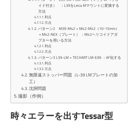
イド付き） ：L39をLeica Mマウントに変換する
方法
利点
欠点
パターン2 M39-M42 + M42-M42（10-15mm）
＋M42-NEX（プレート） ：M42ヘリコイドアダ
プターを用いる方法
利点
欠点
パターン3 L39-LM + TECHART LM-EA9 ：AF化する
利点
欠点
無限遠ストッパー問題（L-39 LMプレートの加
工）
沈胴問題
撮影（作例）
時々エラーを出すTessar型