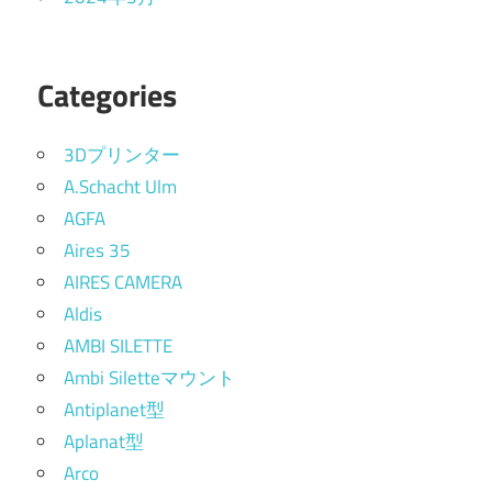
Categories
3Dプリンター
A.Schacht Ulm
AGFA
Aires 35
AIRES CAMERA
Aldis
AMBI SILETTE
Ambi Siletteマウント
Antiplanet型
Aplanat型
Arco