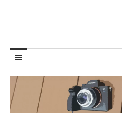
レ
ン
ズ
を
使
う