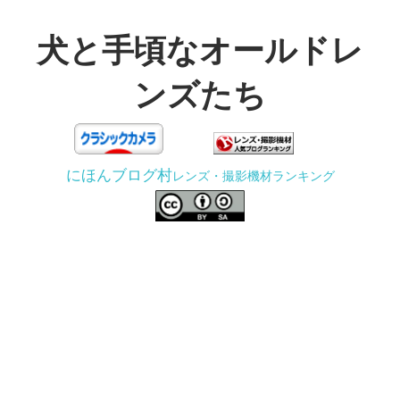
コ
ン
犬と手頃なオールドレ
テ
ンズたち
ン
ツ
3D
へ
プ
ス
にほんブログ村
レンズ・撮影機材ランキング
リ
キ
ン
ッ
タ
プ
ー
で
ジ
ャ
ン
ク