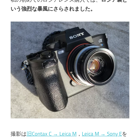
いう強烈な暴風にさらされました。
撮影は
旧Contax C → Leica M
，
Leica M → Sony E
を