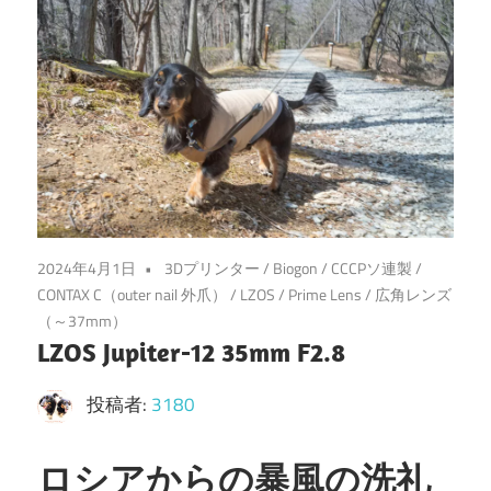
2024年4月1日
3Dプリンター
/
Biogon
/
CCCPソ連製
/
CONTAX C（outer nail 外爪）
/
LZOS
/
Prime Lens
/
広角レンズ
（～37mm）
LZOS Jupiter-12 35mm F2.8
投稿者:
3180
ロシアからの暴風の洗礼