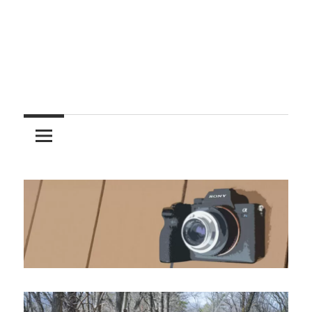
レ
ン
ズ
を
使
う