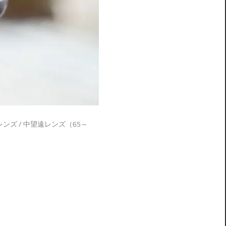
レンズ
/
中望遠レンズ（65～