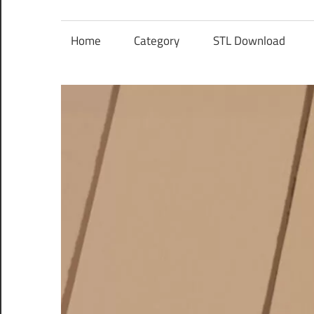
レ
ン
Home
Category
STL Download
ズ
を
使
う