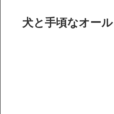
コ
ン
テ
犬と手頃なオール
ン
ツ
3D
へ
プ
ス
リ
キ
ン
ッ
タ
プ
ー
で
ジ
ャ
ン
ク