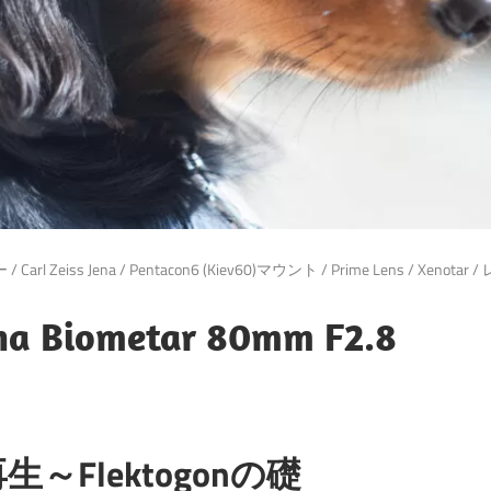
ー
/
Carl Zeiss Jena
/
Pentacon6 (Kiev60)マウント
/
Prime Lens
/
Xenotar
/
Jena Biometar 80mm F2.8
の再生～Flektogonの礎