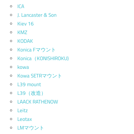
ICA
J. Lancaster & Son
Kiev 16
KMZ
KODAK
Konica Fマウント
Konica（KONISHIROKU)
kowa
Kowa SETRマウント
L39 mount
L39（改造）
LAACK RATHENOW
Leitz
Leotax
LMマウント