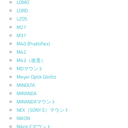
LOMO
LORD
LZOS
M27
M37
M40 (Praktiflex)
M42
M42（改造）
MDマウント
Meyer Optik Görlitz
MINOLTA
MIRANDA
MIRANDAマウント
NEX（SONY E）マウント
NIKON
Nikon Fマウント