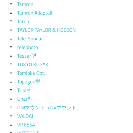
Tamron
Tamron Adaptall
Taron
TAYLOR TAYLOR & HOBSON
Tele-Sonnar
telephoto
Tessar型
TOKYO KOGAKU
Tomioka Opt.
Topogon型
Triplet
Unar型
UNIマウント（UVマウント）
VALDAI
VITESSA