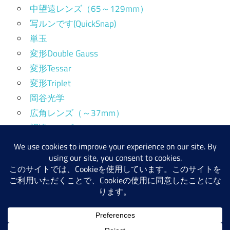
中望遠レンズ（65～129mm）
写ルンです(QuickSnap)
単玉
変形Double Gauss
変形Tessar
変形Triplet
岡谷光学
広角レンズ（～37mm）
望遠レンズ（130mm～）
標準レンズ（38～64mm）
産業用レンズ
WordPress テーマ: Maxwell by ThemeZee