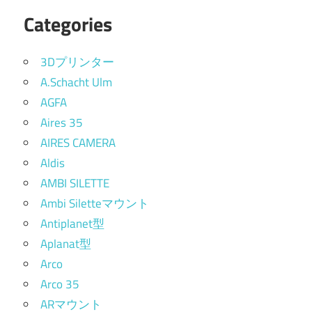
Categories
3Dプリンター
A.Schacht Ulm
AGFA
Aires 35
AIRES CAMERA
Aldis
AMBI SILETTE
Ambi Siletteマウント
Antiplanet型
Aplanat型
Arco
Arco 35
ARマウント