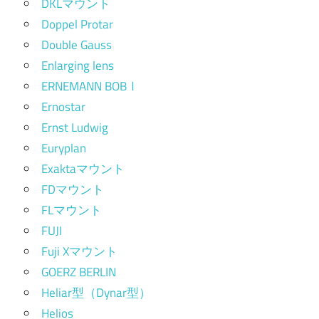
DKLマウント
Doppel Protar
Double Gauss
Enlarging lens
ERNEMANN BOBⅠ
Ernostar
Ernst Ludwig
Euryplan
Exaktaマウント
FDマウント
FLマウント
FUJI
Fuji Xマウント
GOERZ BERLIN
Heliar型（Dynar型）
Helios