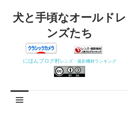
コ
ン
犬と手頃なオールドレ
テ
ンズたち
ン
ツ
3D
へ
プ
ス
にほんブログ村
レンズ・撮影機材ランキング
リ
キ
ン
ッ
タ
プ
ー
で
ジ
ャ
ン
ク