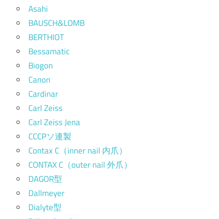
Asahi
BAUSCH&LOMB
BERTHIOT
Bessamatic
Biogon
Canon
Cardinar
Carl Zeiss
Carl Zeiss Jena
CCCPソ連製
Contax C（inner nail 内爪）
CONTAX C（outer nail 外爪）
DAGOR型
Dallmeyer
Dialyte型