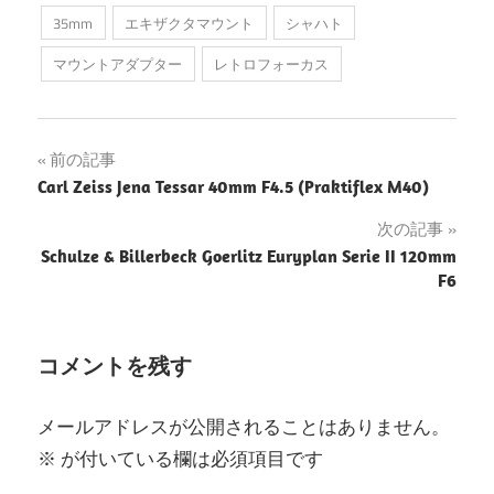
35mm
エキザクタマウント
シャハト
マウントアダプター
レトロフォーカス
投
前の記事
Carl Zeiss Jena Tessar 40mm F4.5 (Praktiflex M40)
稿
次の記事
ナ
Schulze & Billerbeck Goerlitz Euryplan Serie II 120mm
F6
ビ
ゲ
コメントを残す
ー
シ
メールアドレスが公開されることはありません。
ョ
※
が付いている欄は必須項目です