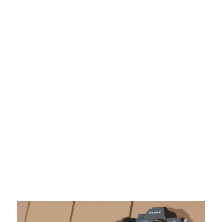
レ
ン
ズ
を
使
う