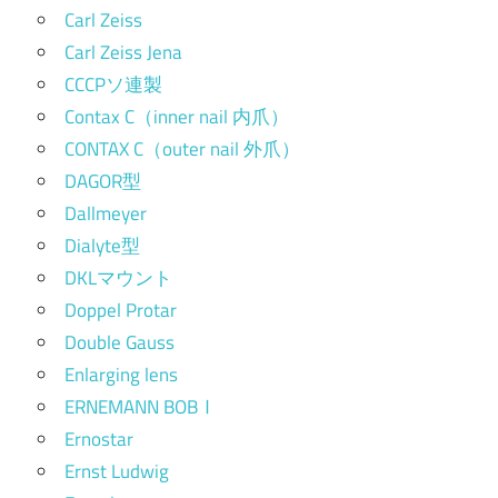
Carl Zeiss
Carl Zeiss Jena
CCCPソ連製
Contax C（inner nail 内爪）
CONTAX C（outer nail 外爪）
DAGOR型
Dallmeyer
Dialyte型
DKLマウント
Doppel Protar
Double Gauss
Enlarging lens
ERNEMANN BOBⅠ
Ernostar
Ernst Ludwig