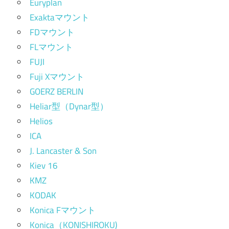
Euryplan
Exaktaマウント
FDマウント
FLマウント
FUJI
Fuji Xマウント
GOERZ BERLIN
Heliar型（Dynar型）
Helios
ICA
J. Lancaster & Son
Kiev 16
KMZ
KODAK
Konica Fマウント
Konica（KONISHIROKU)