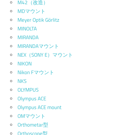
M42（改造）
MDマウント
Meyer Optik Görlitz
MINOLTA
MIRANDA
MIRANDAマウント
NEX（SONY E）マウント
NIKON
Nikon Fマウント
NKS
OLYMPUS
Olympus ACE
Olympus ACE mount
OMマウント
Orthometar型
Orthoscope型