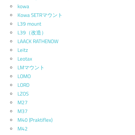
kowa
Kowa SETRマウント
L39 mount
L39（改造）
LAACK RATHENOW
Leitz
Leotax
LMマウント
LOMO
LORD
LZOS
M27
M37
M40 (Praktiflex)
M42