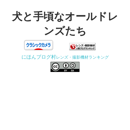
コ
ン
犬と手頃なオールドレ
テ
ンズたち
ン
ツ
3D
へ
プ
ス
にほんブログ村
レンズ・撮影機材ランキング
リ
キ
ン
ッ
タ
プ
ー
で
ジ
ャ
ン
ク