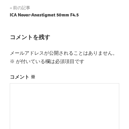
投
前の記事
ICA Novar-Anastigmat 50mm F4.5
稿
ナ
コメントを残す
ビ
ゲ
メールアドレスが公開されることはありません。
※
が付いている欄は必須項目です
ー
シ
コメント
※
ョ
ン