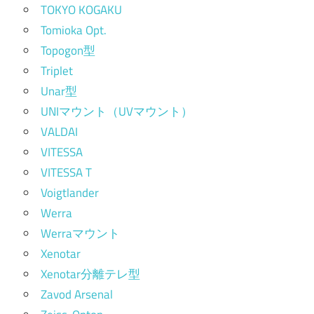
TOKYO KOGAKU
Tomioka Opt.
Topogon型
Triplet
Unar型
UNIマウント（UVマウント）
VALDAI
VITESSA
VITESSA T
Voigtlander
Werra
Werraマウント
Xenotar
Xenotar分離テレ型
Zavod Arsenal