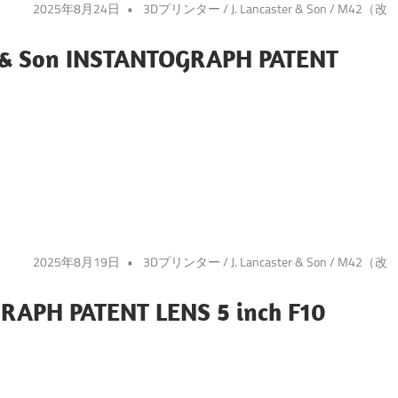
2025年8月24日
3Dプリンター
/
J. Lancaster & Son
/
M42（改
r & Son INSTANTOGRAPH PATENT
2025年8月19日
3Dプリンター
/
J. Lancaster & Son
/
M42（改
GRAPH PATENT LENS 5 inch F10