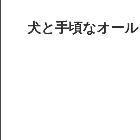
コ
ン
テ
犬と手頃なオール
ン
ツ
3D
へ
プ
ス
リ
キ
ン
ッ
タ
プ
ー
で
ジ
ャ
ン
ク