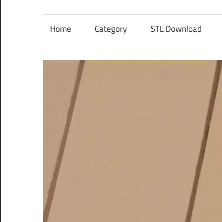
レ
ン
Home
Category
STL Download
ズ
を
使
う