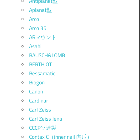
Antiplanet型
Aplanat型
Arco
Arco 35
ARマウント
Asahi
BAUSCH&LOMB
BERTHIOT
Bessamatic
Biogon
Canon
Cardinar
Carl Zeiss
Carl Zeiss Jena
CCCPソ連製
Contax C（inner nail 内爪）