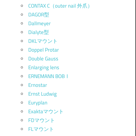
CONTAX C（outer nail 外爪）
DAGOR型
Dallmeyer
Dialyte型
DKLマウント
Doppel Protar
Double Gauss
Enlarging lens
ERNEMANN BOBⅠ
Ernostar
Ernst Ludwig
Euryplan
Exaktaマウント
FDマウント
FLマウント