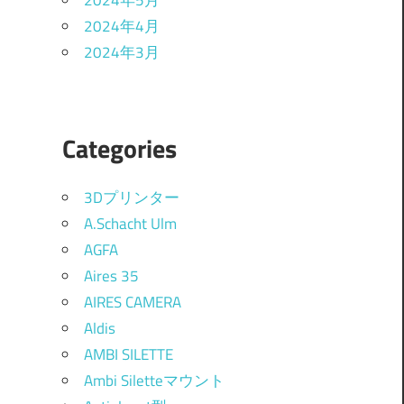
2024年5月
2024年4月
2024年3月
Categories
3Dプリンター
A.Schacht Ulm
AGFA
Aires 35
AIRES CAMERA
Aldis
AMBI SILETTE
Ambi Siletteマウント