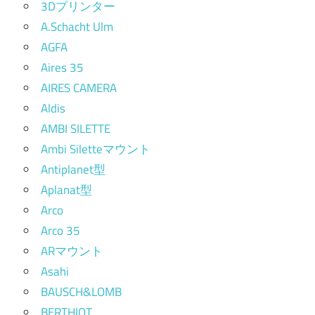
3Dプリンター
A.Schacht Ulm
AGFA
Aires 35
AIRES CAMERA
Aldis
AMBI SILETTE
Ambi Siletteマウント
Antiplanet型
Aplanat型
Arco
Arco 35
ARマウント
Asahi
BAUSCH&LOMB
BERTHIOT