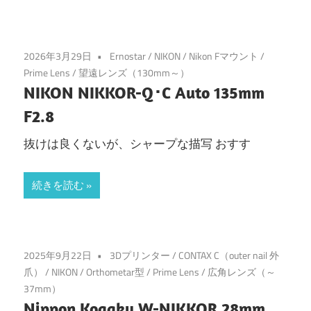
2026年3月29日
Ernostar
/
NIKON
/
Nikon Fマウント
/
Prime Lens
/
望遠レンズ（130mm～）
NIKON NIKKOR-Q･C Auto 135mm
F2.8
抜けは良くないが、シャープな描写 おすす
続きを読む
2025年9月22日
3Dプリンター
/
CONTAX C（outer nail 外
爪）
/
NIKON
/
Orthometar型
/
Prime Lens
/
広角レンズ（～
37mm）
Nippon Kogaku W-NIKKOR 28mm