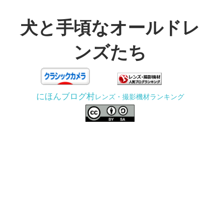
コ
ン
犬と手頃なオールドレ
テ
ンズたち
ン
ツ
3D
へ
プ
ス
にほんブログ村
レンズ・撮影機材ランキング
リ
キ
ン
ッ
タ
プ
ー
で
ジ
ャ
ン
ク