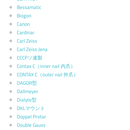
Bessamatic
Biogon
Canon
Cardinar
Carl Zeiss
Carl Zeiss Jena
CCCPソ連製
Contax C（inner nail 内爪）
CONTAX C（outer nail 外爪）
DAGOR型
Dallmeyer
Dialyte型
DKLマウント
Doppel Protar
Double Gauss