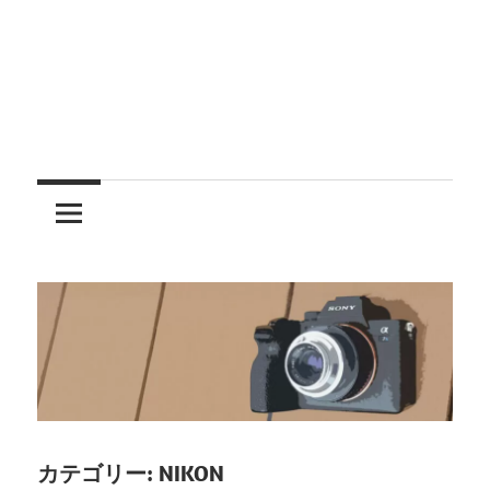
レ
ン
ズ
を
使
う
カテゴリー:
NIKON