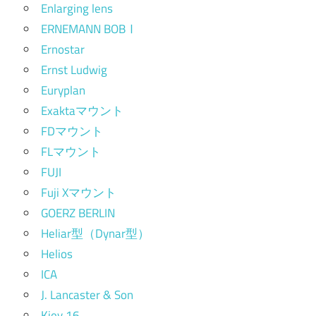
Enlarging lens
ERNEMANN BOBⅠ
Ernostar
Ernst Ludwig
Euryplan
Exaktaマウント
FDマウント
FLマウント
FUJI
Fuji Xマウント
GOERZ BERLIN
Heliar型（Dynar型）
Helios
ICA
J. Lancaster & Son
Kiev 16