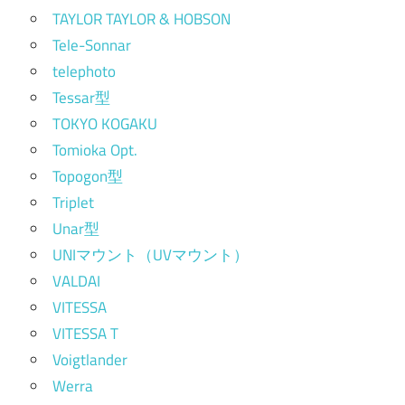
TAYLOR TAYLOR & HOBSON
Tele-Sonnar
telephoto
Tessar型
TOKYO KOGAKU
Tomioka Opt.
Topogon型
Triplet
Unar型
UNIマウント（UVマウント）
VALDAI
VITESSA
VITESSA T
Voigtlander
Werra