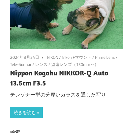
2024年3月24日
NIKON
/
Nikon Fマウント
/
Prime Lens
/
Tele-Sonnar
/
レンズ
/
望遠レンズ（130mm～）
Nippon Kogaku NIKKOR-Q Auto
13.5cm F3.5
テレゾナー型の分厚いガラスを通した写り
続きを読む
検索