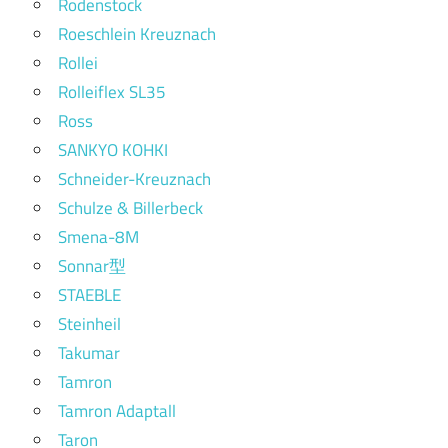
Rodenstock
Roeschlein Kreuznach
Rollei
Rolleiflex SL35
Ross
SANKYO KOHKI
Schneider-Kreuznach
Schulze & Billerbeck
Smena-8M
Sonnar型
STAEBLE
Steinheil
Takumar
Tamron
Tamron Adaptall
Taron