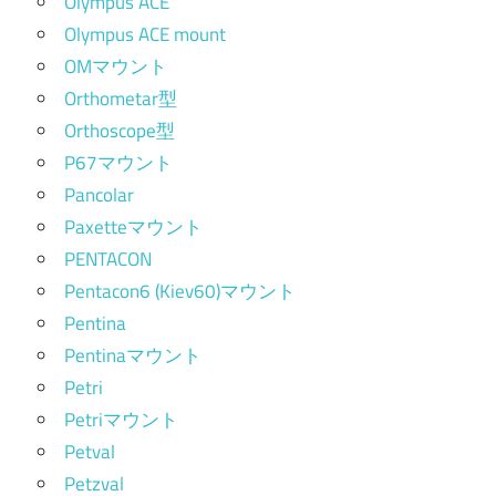
Olympus ACE
Olympus ACE mount
OMマウント
Orthometar型
Orthoscope型
P67マウント
Pancolar
Paxetteマウント
PENTACON
Pentacon6 (Kiev60)マウント
Pentina
Pentinaマウント
Petri
Petriマウント
Petval
Petzval