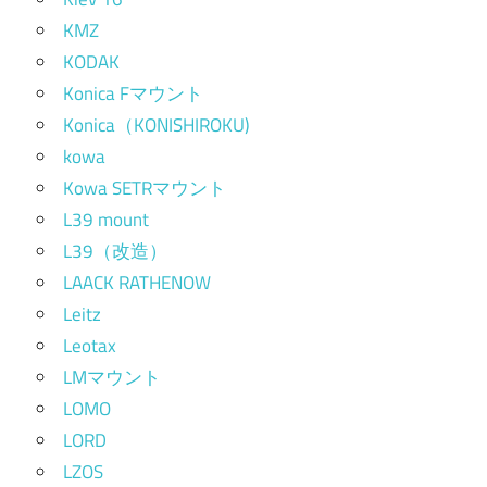
KMZ
KODAK
Konica Fマウント
Konica（KONISHIROKU)
kowa
Kowa SETRマウント
L39 mount
L39（改造）
LAACK RATHENOW
Leitz
Leotax
LMマウント
LOMO
LORD
LZOS