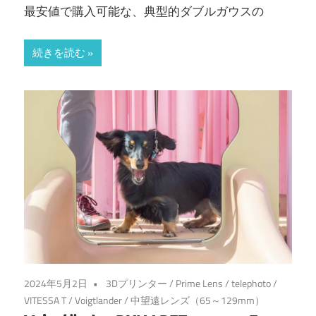
最安値で購入可能な、典型的ダブルガウスの
続きを読む
2024年5月2日
3Dプリンター
/
Prime Lens
/
telephoto
/
VITESSA T
/
Voigtlander
/
中望遠レンズ（65～129mm）