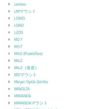
Leotax
LMマウント
LOMO
LORD
LZOS
M27
M37
M40 (Praktiflex)
M42
M42（改造）
MDマウント
Meyer Optik Görlitz
MINOLTA
MIRANDA
MIRANDAマウント