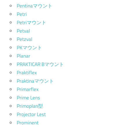
Pentinaマウント
Petri
Petriマウント
Petval
Petzval
PKマウント
Planar
PRAKTICAR Bマウント
Praktiflex
Praktinaマウント
Primarflex
Prime Lens
Primoplan型
Projector Lest
Prominent