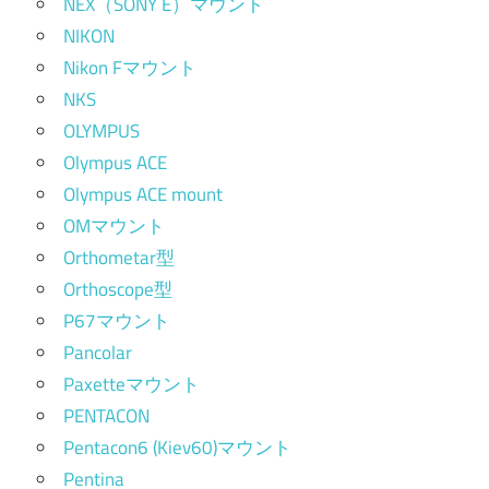
NEX（SONY E）マウント
NIKON
Nikon Fマウント
NKS
OLYMPUS
Olympus ACE
Olympus ACE mount
OMマウント
Orthometar型
Orthoscope型
P67マウント
Pancolar
Paxetteマウント
PENTACON
Pentacon6 (Kiev60)マウント
Pentina