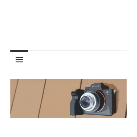
レ
ン
ズ
を
使
う