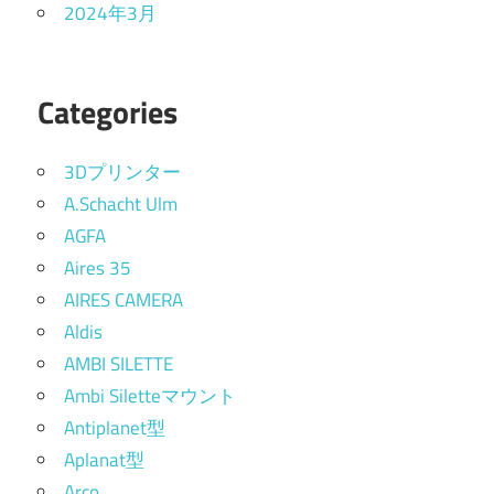
2024年3月
Categories
3Dプリンター
A.Schacht Ulm
AGFA
Aires 35
AIRES CAMERA
Aldis
AMBI SILETTE
Ambi Siletteマウント
Antiplanet型
Aplanat型
Arco