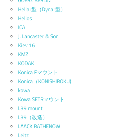
GOERZ BERLIN
Heliar型（Dynar型）
Helios
ICA
J. Lancaster & Son
Kiev 16
KMZ
KODAK
Konica Fマウント
Konica（KONISHIROKU)
kowa
Kowa SETRマウント
L39 mount
L39（改造）
LAACK RATHENOW
Leitz