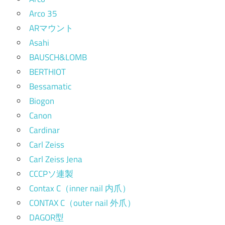
Arco 35
ARマウント
Asahi
BAUSCH&LOMB
BERTHIOT
Bessamatic
Biogon
Canon
Cardinar
Carl Zeiss
Carl Zeiss Jena
CCCPソ連製
Contax C（inner nail 内爪）
CONTAX C（outer nail 外爪）
DAGOR型