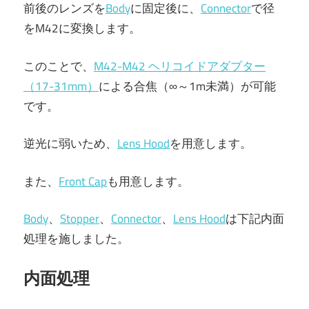
前後のレンズを
Body
に固定後に、
Connector
で径
をM42に変換します。
このことで、
M42-M42 ヘリコイドアダプター
（
17-31mm）
による合焦（∞～1m未満）が可能
です。
逆光に弱いため、
Lens Hood
を用意します。
また、
Front Cap
も用意します。
Body
、
Stopper
、
Connector
、
Lens Hood
は下記内面
処理を施しました。
内面処理