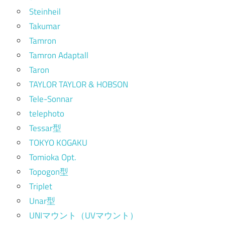
Steinheil
Takumar
Tamron
Tamron Adaptall
Taron
TAYLOR TAYLOR & HOBSON
Tele-Sonnar
telephoto
Tessar型
TOKYO KOGAKU
Tomioka Opt.
Topogon型
Triplet
Unar型
UNIマウント（UVマウント）