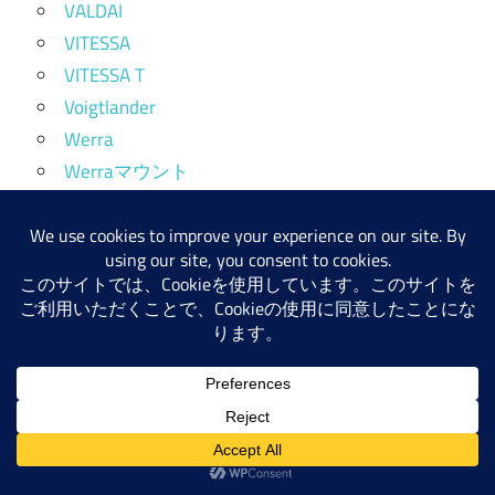
VALDAI
VITESSA
VITESSA T
Voigtlander
Werra
Werraマウント
Xenotar
Xenotar分離テレ型
Zavod Arsenal
Zeiss-Opton
ZOMZ
Zoomレンズ
カメラ
コンバージョンレンズ
テレコンバーター
フォーカルレデューサー