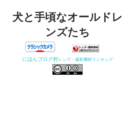
コ
ン
犬と手頃なオールドレ
テ
ンズたち
ン
ツ
3D
へ
プ
ス
にほんブログ村
レンズ・撮影機材ランキング
リ
キ
ン
ッ
タ
プ
ー
で
ジ
ャ
ン
ク