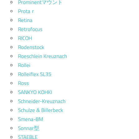
Prominentマウント
Protaｒ
Retina
Retrofocus
RICOH
Rodenstock
Roeschlein Kreuznach
Rollei
Rolleiflex SL35
Ross
SANKYO KOHKI
Schneider-Kreuznach
Schulze & Billerbeck
Smena-8M
Sonnar型
STAEBLE