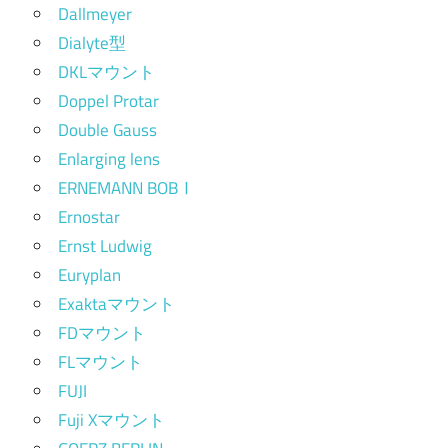
Dallmeyer
Dialyte型
DKLマウント
Doppel Protar
Double Gauss
Enlarging lens
ERNEMANN BOBⅠ
Ernostar
Ernst Ludwig
Euryplan
Exaktaマウント
FDマウント
FLマウント
FUJI
Fuji Xマウント