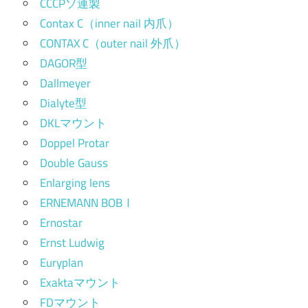
CCCPソ連製
Contax C（inner nail 内爪）
CONTAX C（outer nail 外爪）
DAGOR型
Dallmeyer
Dialyte型
DKLマウント
Doppel Protar
Double Gauss
Enlarging lens
ERNEMANN BOBⅠ
Ernostar
Ernst Ludwig
Euryplan
Exaktaマウント
FDマウント