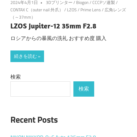
2024年4月1日
3Dプリンター
/
Biogon
/
CCCPソ連製
/
CONTAX C（outer nail 外爪）
/
LZOS
/
Prime Lens
/
広角レンズ
（～37mm）
LZOS Jupiter-12 35mm F2.8
ロシアからの暴風の洗礼 おすすめ度 購入
続きを読む
検索
検索
Recent Posts