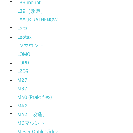
L39 mount
L39（改造）
LAACK RATHENOW
Leitz
Leotax
LMマウント
LOMO
LORD
LZOS
M27
M37
M40 (Praktiflex)
M42
M42（改造）
MDマウント
Meyer Optik Görlitz