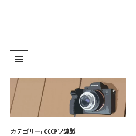
レ
ン
ズ
を
使
う
カテゴリー:
CCCPソ連製