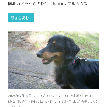
防犯カメラからの転生、広角×ダブルガウス
続きを読む
2024年4月30日
3Dプリンター
/
CCCPソ連製
/
LOMO
/
M42（改造）
/
Prime Lens
/
Smena-8M
/
Triplet
/
標準レンズ