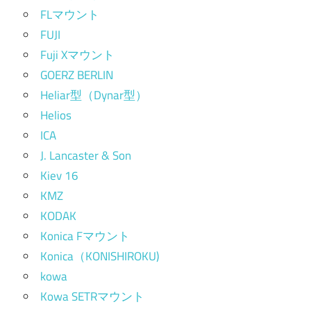
FLマウント
FUJI
Fuji Xマウント
GOERZ BERLIN
Heliar型（Dynar型）
Helios
ICA
J. Lancaster & Son
Kiev 16
KMZ
KODAK
Konica Fマウント
Konica（KONISHIROKU)
kowa
Kowa SETRマウント