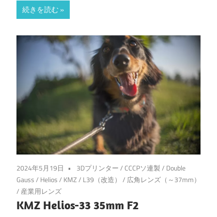
続きを読む
2024年5月19日
3Dプリンター
/
CCCPソ連製
/
Double
Gauss
/
Helios
/
KMZ
/
L39（改造）
/
広角レンズ（～37mm）
/
産業用レンズ
KMZ Helios-33 35mm F2