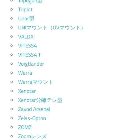
Topogon型
Triplet
Unar型
UNIマウント（UVマウント）
VALDAI
VITESSA
VITESSA T
Voigtlander
Werra
Werraマウント
Xenotar
Xenotar分離テレ型
Zavod Arsenal
Zeiss-Opton
ZOMZ
Zoomレンズ