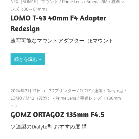
NEX（SONY E）マウント
/
Prime Lens
/
Smena-8M
/
標準レ
ンズ（38～64mm）
LOMO T-43 40mm F4 Adapter
Redesign
速写可能なマウントアダプター（Eマウント
続きを読む
2024年7月17日
3Dプリンター
/
CCCPソ連製
/
Dialyte型
/
LOMO
/
M42（改造）
/
Prime Lens
/
望遠レンズ（130mm
～）
GOMZ ORTAGOZ 135mm F4.5
ソ連製のDialyte型 おすすめ度 購