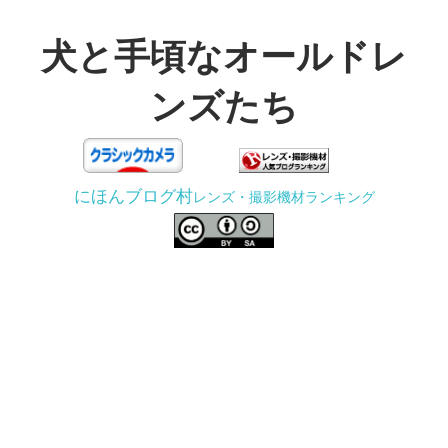
コ
ン
犬と手頃なオールドレ
テ
ンズたち
ン
ツ
3D
へ
プ
ス
にほんブログ村
レンズ・撮影機材ランキング
リ
キ
ン
ッ
タ
プ
ー
で
ジ
ャ
ン
ク