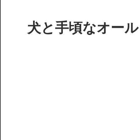
コ
ン
テ
犬と手頃なオール
ン
ツ
3D
へ
プ
ス
リ
キ
ン
ッ
タ
プ
ー
で
ジ
ャ
ン
ク