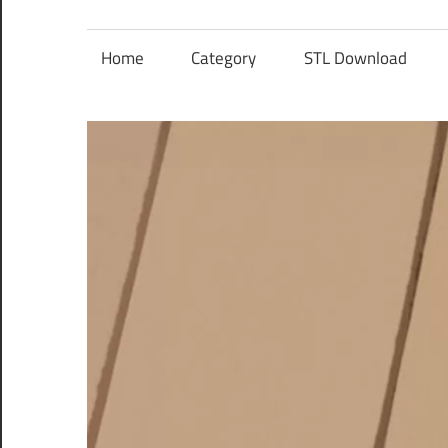
レ
ン
Home
Category
STL Download
ズ
を
使
う