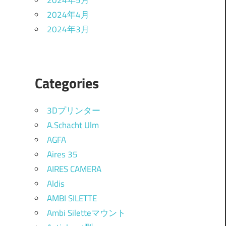
2024年5月
2024年4月
2024年3月
Categories
3Dプリンター
A.Schacht Ulm
AGFA
Aires 35
AIRES CAMERA
Aldis
AMBI SILETTE
Ambi Siletteマウント