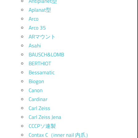
Antiplanet型
Aplanat型
Arco
Arco 35
ARマウント
Asahi
BAUSCH&LOMB
BERTHIOT
Bessamatic
Biogon
Canon
Cardinar
Carl Zeiss
Carl Zeiss Jena
CCCPソ連製
Contax C（inner nail 内爪）