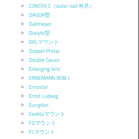
CONTAX C（outer nail 外爪）
DAGOR型
Dallmeyer
Dialyte型
DKLマウント
Doppel Protar
Double Gauss
Enlarging lens
ERNEMANN BOBⅠ
Ernostar
Ernst Ludwig
Euryplan
Exaktaマウント
FDマウント
FLマウント