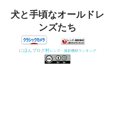
コ
ン
犬と手頃なオールドレ
テ
ンズたち
ン
ツ
3D
へ
プ
ス
にほんブログ村
レンズ・撮影機材ランキング
リ
キ
ン
ッ
タ
プ
ー
で
ジ
ャ
ン
ク