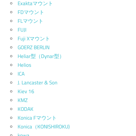
Exaktaマウント
FDマウント
FLマウント
FUJI
Fuji Xマウント
GOERZ BERLIN
Heliar型（Dynar型）
Helios
ICA
J. Lancaster & Son
Kiev 16
KMZ
KODAK
Konica Fマウント
Konica（KONISHIROKU)
kowa