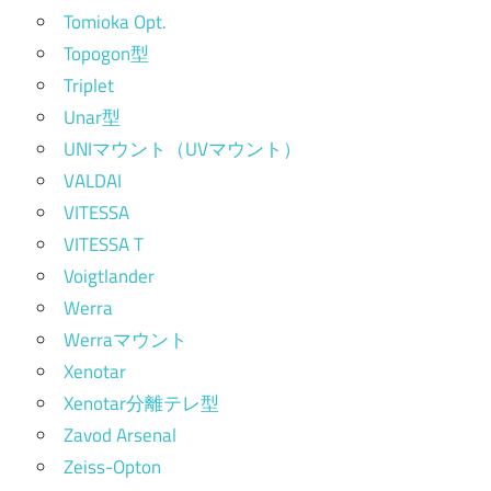
Tomioka Opt.
Topogon型
Triplet
Unar型
UNIマウント（UVマウント）
VALDAI
VITESSA
VITESSA T
Voigtlander
Werra
Werraマウント
Xenotar
Xenotar分離テレ型
Zavod Arsenal
Zeiss-Opton