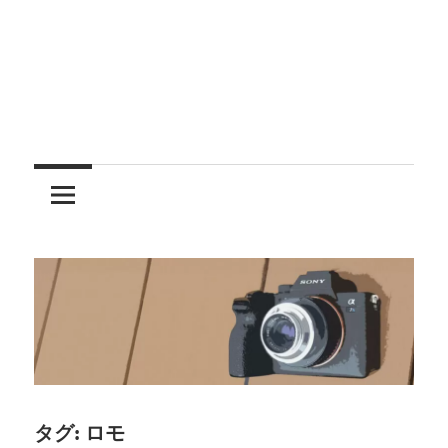
レ
ン
ズ
を
使
う
タグ:
ロモ