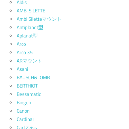
Aldis
AMBI SILETTE
Ambi Siletteマウント
Antiplanet型
Aplanat型
Arco
Arco 35
ARマウント
Asahi
BAUSCH&LOMB
BERTHIOT
Bessamatic
Biogon
Canon
Cardinar
Carl Zeiss