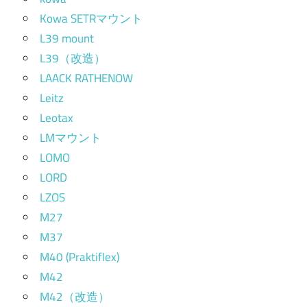
Kowa SETRマウント
L39 mount
L39（改造）
LAACK RATHENOW
Leitz
Leotax
LMマウント
LOMO
LORD
LZOS
M27
M37
M40 (Praktiflex)
M42
M42（改造）