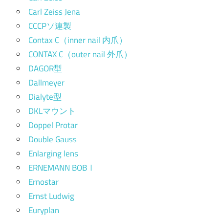
Carl Zeiss Jena
CCCPソ連製
Contax C（inner nail 内爪）
CONTAX C（outer nail 外爪）
DAGOR型
Dallmeyer
Dialyte型
DKLマウント
Doppel Protar
Double Gauss
Enlarging lens
ERNEMANN BOBⅠ
Ernostar
Ernst Ludwig
Euryplan