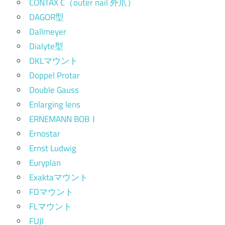
CONTAX C（outer nail 外爪）
DAGOR型
Dallmeyer
Dialyte型
DKLマウント
Doppel Protar
Double Gauss
Enlarging lens
ERNEMANN BOBⅠ
Ernostar
Ernst Ludwig
Euryplan
Exaktaマウント
FDマウント
FLマウント
FUJI