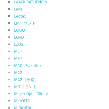
LAACK RATHENOW
Leitz
Leotax
LMマウント
LOMO
LORD
LZOS
M27
M37
M40 (Praktiflex)
M42
M42（改造）
MDマウント
Meyer Optik Görlitz
MINOLTA
MIRANDA