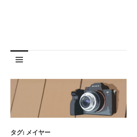
レ
ン
ズ
を
使
う
タグ:
メイヤー