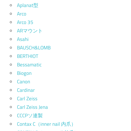
Aplanat型
Arco
Arco 35
ARマウント
Asahi
BAUSCH&LOMB
BERTHIOT
Bessamatic
Biogon
Canon
Cardinar
Carl Zeiss
Carl Zeiss Jena
CCCPソ連製
Contax C（inner nail 内爪）