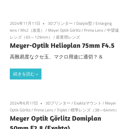
2024年11月11日
3Dプリンター
/
Dialyte型
/
Enlarging
lens
/
M42（改造）
/
Meyer Optik Görlitz
/
Prime Lens
/
中望遠
レンズ（65～129mm）
/
産業用レンズ
Meyer-Optik Helioplan 75mm F4.5
高難易度なクセ玉、マクロ用途に適切？ &
続きを読む
2024年6月17日
3Dプリンター
/
Exaktaマウント
/
Meyer
Optik Görlitz
/
Prime Lens
/
Triplet
/
標準レンズ（38～64mm）
Meyer Optik Görlitz Domiplan
50mm F2.8 (Exakta)