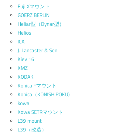
Fuji Xマウント
GOERZ BERLIN
Heliar型（Dynar型）
Helios
ICA
J. Lancaster & Son
Kiev 16
KMZ
KODAK
Konica Fマウント
Konica（KONISHIROKU)
kowa
Kowa SETRマウント
L39 mount
L39（改造）