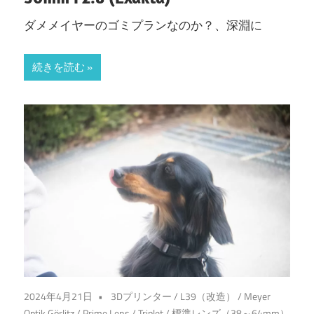
ダメメイヤーのゴミプランなのか？、深淵に
続きを読む
2024年4月21日
3Dプリンター
/
L39（改造）
/
Meyer
Optik Görlitz
/
Prime Lens
/
Triplet
/
標準レンズ（38～64mm）