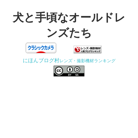
コ
ン
犬と手頃なオールドレ
テ
ンズたち
ン
ツ
3D
へ
プ
ス
にほんブログ村
レンズ・撮影機材ランキング
リ
キ
ン
ッ
タ
プ
ー
で
ジ
ャ
ン
ク