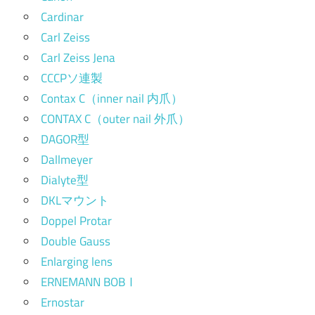
Cardinar
Carl Zeiss
Carl Zeiss Jena
CCCPソ連製
Contax C（inner nail 内爪）
CONTAX C（outer nail 外爪）
DAGOR型
Dallmeyer
Dialyte型
DKLマウント
Doppel Protar
Double Gauss
Enlarging lens
ERNEMANN BOBⅠ
Ernostar