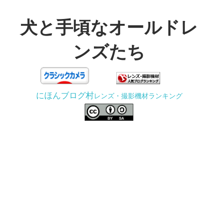
コ
ン
犬と手頃なオールドレ
テ
ンズたち
ン
ツ
3D
へ
プ
ス
にほんブログ村
レンズ・撮影機材ランキング
リ
キ
ン
ッ
タ
プ
ー
で
ジ
ャ
ン
ク