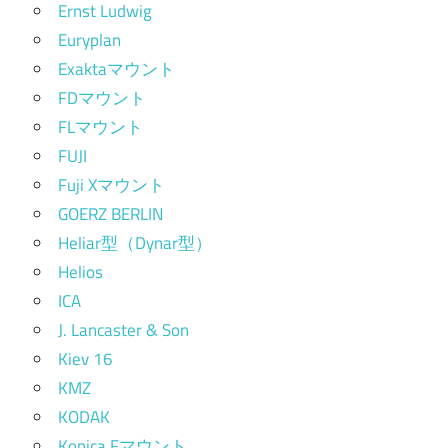
Ernst Ludwig
Euryplan
Exaktaマウント
FDマウント
FLマウント
FUJI
Fuji Xマウント
GOERZ BERLIN
Heliar型（Dynar型）
Helios
ICA
J. Lancaster & Son
Kiev 16
KMZ
KODAK
Konica Fマウント