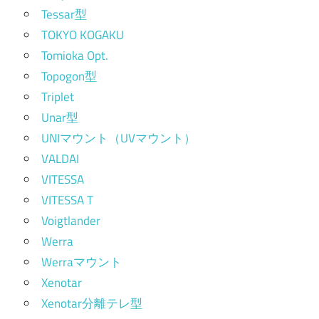
Tessar型
TOKYO KOGAKU
Tomioka Opt.
Topogon型
Triplet
Unar型
UNIマウント（UVマウント）
VALDAI
VITESSA
VITESSA T
Voigtlander
Werra
Werraマウント
Xenotar
Xenotar分離テレ型