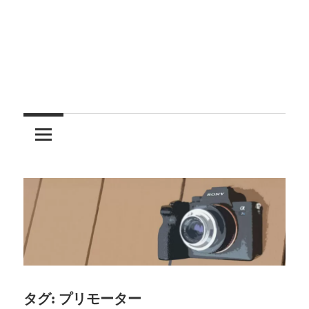
レ
ン
ズ
を
使
う
タグ:
プリモーター