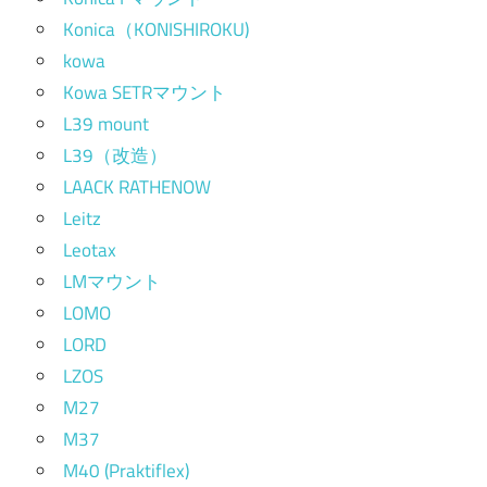
Konica（KONISHIROKU)
kowa
Kowa SETRマウント
L39 mount
L39（改造）
LAACK RATHENOW
Leitz
Leotax
LMマウント
LOMO
LORD
LZOS
M27
M37
M40 (Praktiflex)