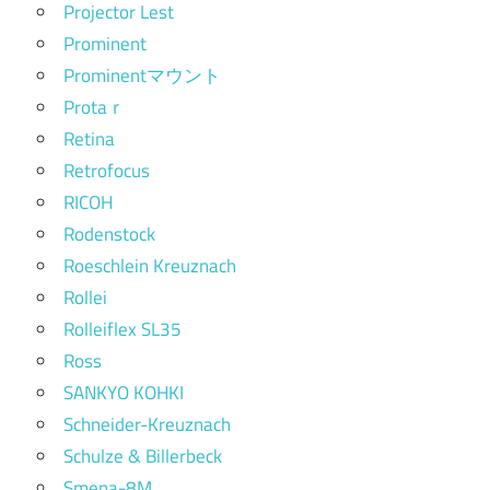
Projector Lest
Prominent
Prominentマウント
Protaｒ
Retina
Retrofocus
RICOH
Rodenstock
Roeschlein Kreuznach
Rollei
Rolleiflex SL35
Ross
SANKYO KOHKI
Schneider-Kreuznach
Schulze & Billerbeck
Smena-8M