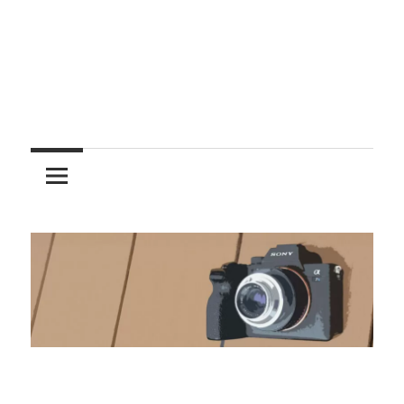
レ
ン
ズ
を
使
う