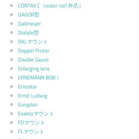
CONTAX C（outer nail 外爪）
DAGOR型
Dallmeyer
Dialyte型
DKLマウント
Doppel Protar
Double Gauss
Enlarging lens
ERNEMANN BOBⅠ
Ernostar
Ernst Ludwig
Euryplan
Exaktaマウント
FDマウント
FLマウント