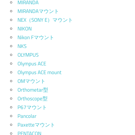
MIRANDA
MIRANDAマウント
NEX（SONY E）マウント
NIKON
Nikon Fマウント
NKS
OLYMPUS
Olympus ACE
Olympus ACE mount
OMマウント
Orthometar型
Orthoscope型
P67マウント
Pancolar
Paxetteマウント
PENTACON