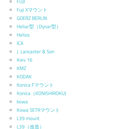
FUJI
Fuji Xマウント
GOERZ BERLIN
Heliar型（Dynar型）
Helios
ICA
J. Lancaster & Son
Kiev 16
KMZ
KODAK
Konica Fマウント
Konica（KONISHIROKU)
kowa
Kowa SETRマウント
L39 mount
L39（改造）