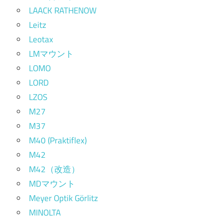
LAACK RATHENOW
Leitz
Leotax
LMマウント
LOMO
LORD
LZOS
M27
M37
M40 (Praktiflex)
M42
M42（改造）
MDマウント
Meyer Optik Görlitz
MINOLTA