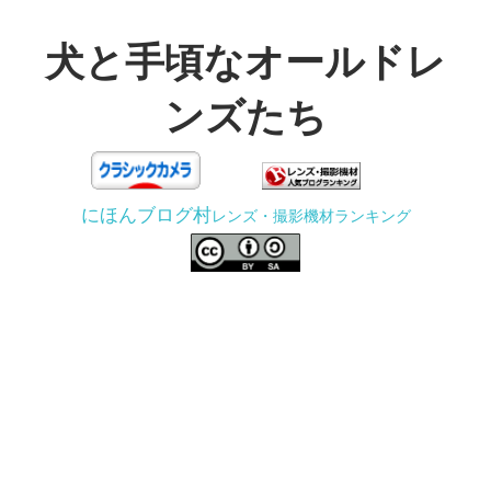
コ
ン
犬と手頃なオールドレ
テ
ンズたち
ン
ツ
3D
へ
プ
ス
にほんブログ村
レンズ・撮影機材ランキング
リ
キ
ン
ッ
タ
プ
ー
で
ジ
ャ
ン
ク