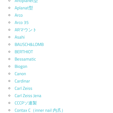
Antiplanet型
Aplanat型
Arco
Arco 35
ARマウント
Asahi
BAUSCH&LOMB
BERTHIOT
Bessamatic
Biogon
Canon
Cardinar
Carl Zeiss
Carl Zeiss Jena
CCCPソ連製
Contax C（inner nail 内爪）