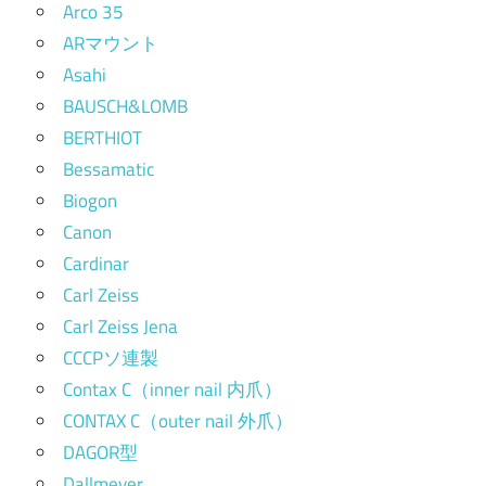
Arco 35
ARマウント
Asahi
BAUSCH&LOMB
BERTHIOT
Bessamatic
Biogon
Canon
Cardinar
Carl Zeiss
Carl Zeiss Jena
CCCPソ連製
Contax C（inner nail 内爪）
CONTAX C（outer nail 外爪）
DAGOR型
Dallmeyer