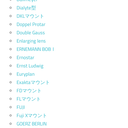
Dialyte型
DKLマウント
Doppel Protar
Double Gauss
Enlarging lens
ERNEMANN BOBⅠ
Ernostar
Ernst Ludwig
Euryplan
Exaktaマウント
FDマウント
FLマウント
FUJI
Fuji Xマウント
GOERZ BERLIN