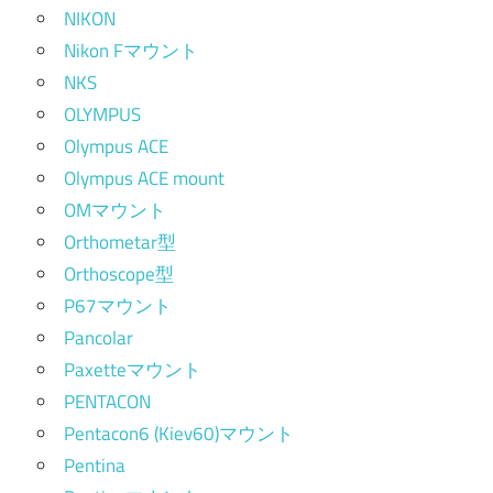
NIKON
Nikon Fマウント
NKS
OLYMPUS
Olympus ACE
Olympus ACE mount
OMマウント
Orthometar型
Orthoscope型
P67マウント
Pancolar
Paxetteマウント
PENTACON
Pentacon6 (Kiev60)マウント
Pentina