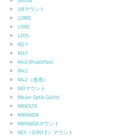
Leotax
LMマウント
LOMO
LORD
LZOS
M27
M37
M40 (Praktiflex)
M42
M42（改造）
MDマウント
Meyer Optik Görlitz
MINOLTA
MIRANDA
MIRANDAマウント
NEX（SONY E）マウント