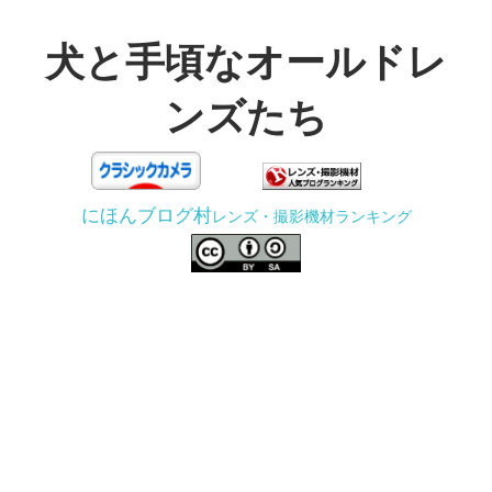
コ
ン
犬と手頃なオールドレ
テ
ンズたち
ン
ツ
3D
へ
プ
ス
にほんブログ村
レンズ・撮影機材ランキング
リ
キ
ン
ッ
タ
プ
ー
で
ジ
ャ
ン
ク