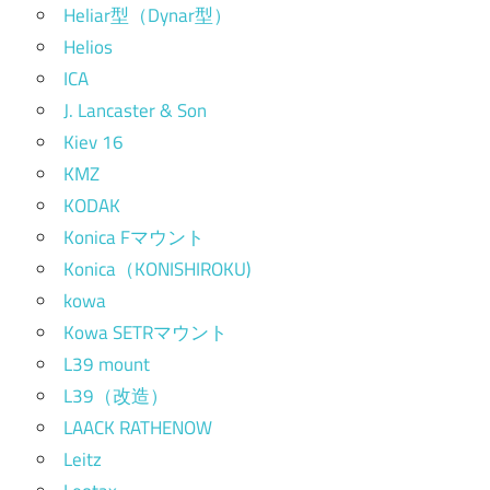
Heliar型（Dynar型）
Helios
ICA
J. Lancaster & Son
Kiev 16
KMZ
KODAK
Konica Fマウント
Konica（KONISHIROKU)
kowa
Kowa SETRマウント
L39 mount
L39（改造）
LAACK RATHENOW
Leitz