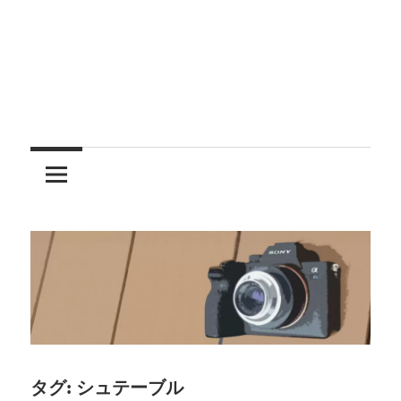
レ
ン
ズ
を
使
う
タグ:
シュテーブル