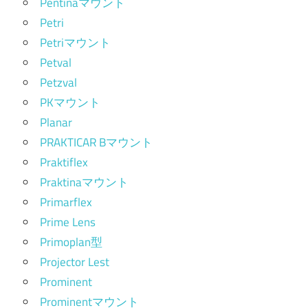
Pentinaマウント
Petri
Petriマウント
Petval
Petzval
PKマウント
Planar
PRAKTICAR Bマウント
Praktiflex
Praktinaマウント
Primarflex
Prime Lens
Primoplan型
Projector Lest
Prominent
Prominentマウント