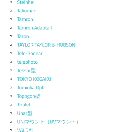
Steinheil
Takumar
Tamron
Tamron Adaptall
Taron
TAYLOR TAYLOR & HOBSON
Tele-Sonnar
telephoto
Tessar型
TOKYO KOGAKU
Tomioka Opt.
Topogon型
Triplet
Unar型
UNIマウント（UVマウント）
VALDAI