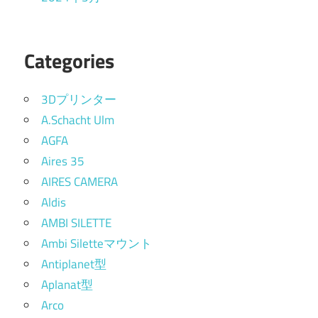
Categories
3Dプリンター
A.Schacht Ulm
AGFA
Aires 35
AIRES CAMERA
Aldis
AMBI SILETTE
Ambi Siletteマウント
Antiplanet型
Aplanat型
Arco