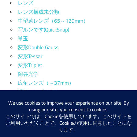
レンズ
レンズ構成未分類
中望遠レンズ（65～129mm）
写ルンです(QuickSnap)
単玉
変形Double Gauss
変形Tessar
変形Triplet
岡谷光学
広角レンズ（～37mm）
望遠レンズ（130mm～）
標準レンズ（38～64mm）
産業用レンズ