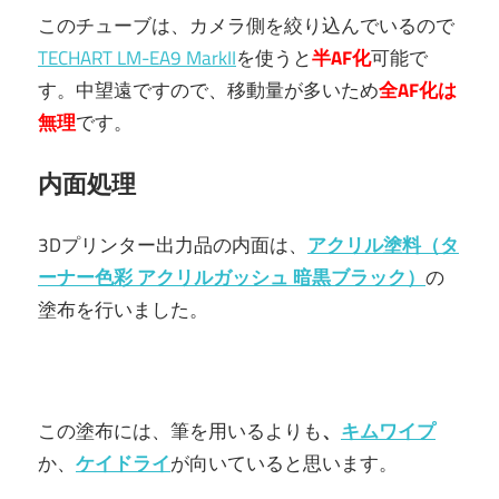
このチューブは、カメラ側を絞り込んでいるので
TECHART LM-EA9 MarkII
を使うと
半AF化
可能で
す。中望遠ですので、移動量が多いため
全AF化は
無理
です。
内面処理
3Dプリンター出力品の内面は、
アクリル塗料（
タ
ーナー色彩 アクリルガッシュ 暗黒ブラック
）
の
塗布を行いました。
この塗布には、筆を用いるよりも
、
キムワイプ
か、
ケイドライ
が向いていると思います。