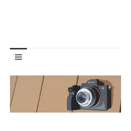
レ
ン
ズ
を
使
う