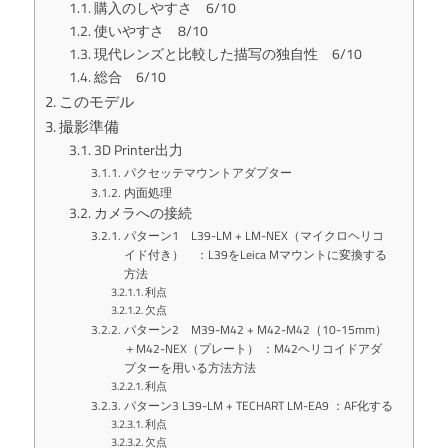
購入のしやすさ 6/10
使いやすさ 8/10
現代レンズと比較した描写の独自性 6/10
総合 6/10
このモデル
撮影準備
3D Printer出力
パクセッテマウントアダプター
内面処理
カメラへの接続
パターン1 L39-LM + LM-NEX（マイクロヘリコ
イド付き） ：L39をLeica Mマウントに変換する
方法
利点
欠点
パターン2 M39-M42 + M42-M42（10-15mm）
＋M42-NEX（プレート） ：M42ヘリコイドアダ
プターを用いる方法方法
利点
パターン3 L39-LM + TECHART LM-EA9 ：AF化する
利点
欠点