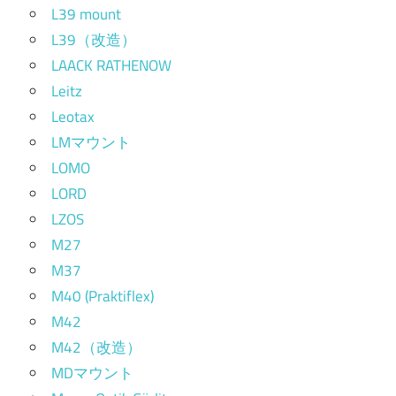
L39 mount
L39（改造）
LAACK RATHENOW
Leitz
Leotax
LMマウント
LOMO
LORD
LZOS
M27
M37
M40 (Praktiflex)
M42
M42（改造）
MDマウント