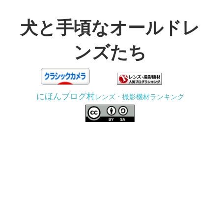
コ
ン
犬と手頃なオールドレ
テ
ンズたち
ン
ツ
3D
へ
プ
ス
にほんブログ村
レンズ・撮影機材ランキング
リ
キ
ン
ッ
タ
プ
ー
で
ジ
ャ
ン
ク