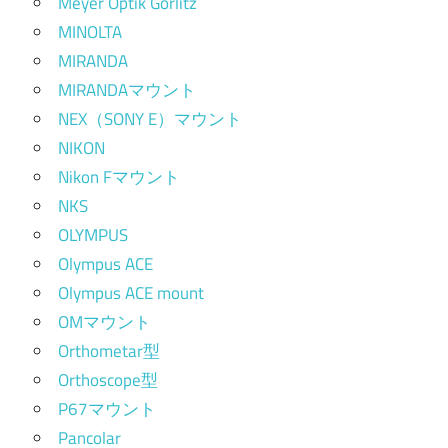
Meyer Optik Görlitz
MINOLTA
MIRANDA
MIRANDAマウント
NEX（SONY E）マウント
NIKON
Nikon Fマウント
NKS
OLYMPUS
Olympus ACE
Olympus ACE mount
OMマウント
Orthometar型
Orthoscope型
P67マウント
Pancolar