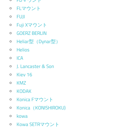
FLマウント
FUJI
Fuji Xマウント
GOERZ BERLIN
Heliar型（Dynar型）
Helios
ICA
J. Lancaster & Son
Kiev 16
KMZ
KODAK
Konica Fマウント
Konica（KONISHIROKU)
kowa
Kowa SETRマウント