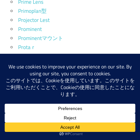
Prime Lens
Primoplan型
Projector Lest
Prominent
Prominentマウント
Protaｒ
Retina
Retrofocus
RICOH
Rodenstock
Roeschlein Kreuznach
Rollei
Rolleiflex SL35
Ross
SANKYO KOHKI
Schneider-Kreuznach