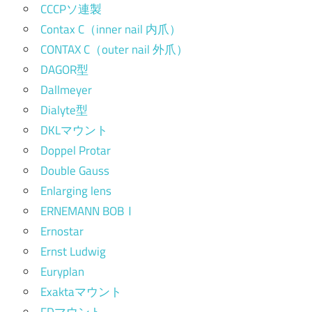
CCCPソ連製
Contax C（inner nail 内爪）
CONTAX C（outer nail 外爪）
DAGOR型
Dallmeyer
Dialyte型
DKLマウント
Doppel Protar
Double Gauss
Enlarging lens
ERNEMANN BOBⅠ
Ernostar
Ernst Ludwig
Euryplan
Exaktaマウント
FDマウント