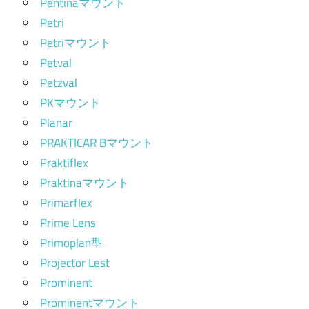
Pentinaマウント
Petri
Petriマウント
Petval
Petzval
PKマウント
Planar
PRAKTICAR Bマウント
Praktiflex
Praktinaマウント
Primarflex
Prime Lens
Primoplan型
Projector Lest
Prominent
Prominentマウント