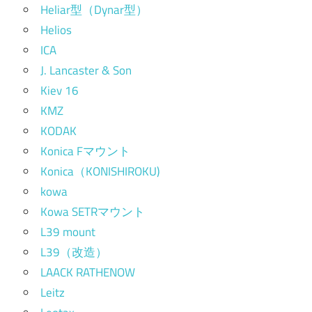
Heliar型（Dynar型）
Helios
ICA
J. Lancaster & Son
Kiev 16
KMZ
KODAK
Konica Fマウント
Konica（KONISHIROKU)
kowa
Kowa SETRマウント
L39 mount
L39（改造）
LAACK RATHENOW
Leitz