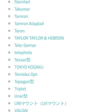
Steinheil
Takumar
Tamron
Tamron Adaptall
Taron
TAYLOR TAYLOR & HOBSON
Tele-Sonnar
telephoto
Tessar型
TOKYO KOGAKU
Tomioka Opt.
Topogon型
Triplet
Unar型
UNIマウント（UVマウント）
VALDAI