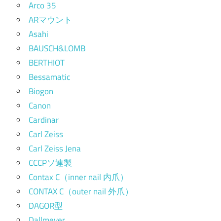
Arco 35
ARマウント
Asahi
BAUSCH&LOMB
BERTHIOT
Bessamatic
Biogon
Canon
Cardinar
Carl Zeiss
Carl Zeiss Jena
CCCPソ連製
Contax C（inner nail 内爪）
CONTAX C（outer nail 外爪）
DAGOR型
Dallmeyer