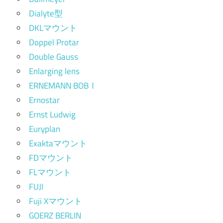
Dialyte型
DKLマウント
Doppel Protar
Double Gauss
Enlarging lens
ERNEMANN BOBⅠ
Ernostar
Ernst Ludwig
Euryplan
Exaktaマウント
FDマウント
FLマウント
FUJI
Fuji Xマウント
GOERZ BERLIN