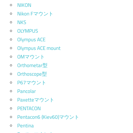
NIKON
Nikon Fマウント
NKS
OLYMPUS
Olympus ACE
Olympus ACE mount
OMマウント
Orthometar型
Orthoscope型
P67マウント
Pancolar
Paxetteマウント
PENTACON
Pentacon6 (Kiev60)マウント
Pentina