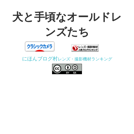
コ
ン
犬と手頃なオールドレ
テ
ンズたち
ン
ツ
3D
へ
プ
ス
にほんブログ村
レンズ・撮影機材ランキング
リ
キ
ン
ッ
タ
プ
ー
で
ジ
ャ
ン
ク