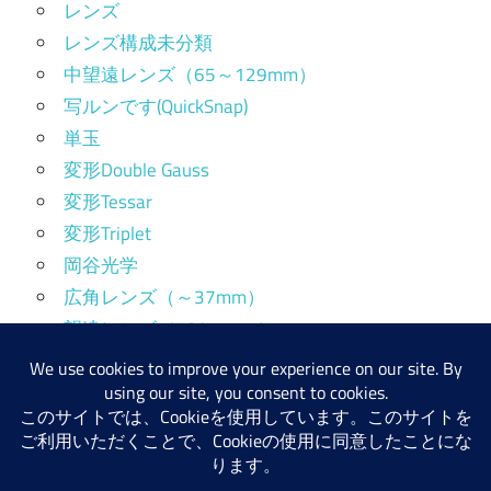
レンズ
レンズ構成未分類
中望遠レンズ（65～129mm）
写ルンです(QuickSnap)
単玉
変形Double Gauss
変形Tessar
変形Triplet
岡谷光学
広角レンズ（～37mm）
望遠レンズ（130mm～）
標準レンズ（38～64mm）
産業用レンズ