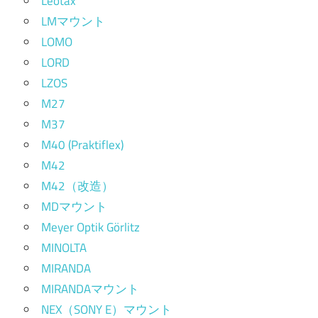
Leotax
LMマウント
LOMO
LORD
LZOS
M27
M37
M40 (Praktiflex)
M42
M42（改造）
MDマウント
Meyer Optik Görlitz
MINOLTA
MIRANDA
MIRANDAマウント
NEX（SONY E）マウント