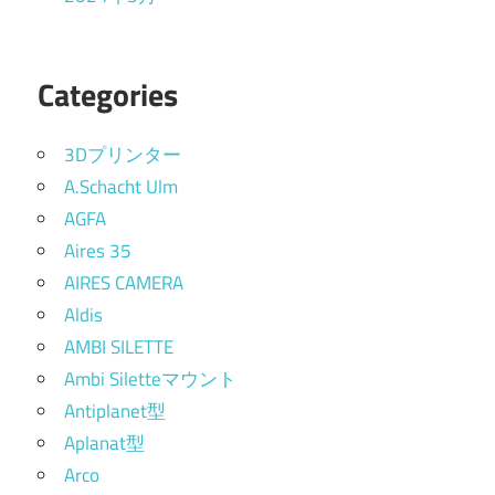
Categories
3Dプリンター
A.Schacht Ulm
AGFA
Aires 35
AIRES CAMERA
Aldis
AMBI SILETTE
Ambi Siletteマウント
Antiplanet型
Aplanat型
Arco