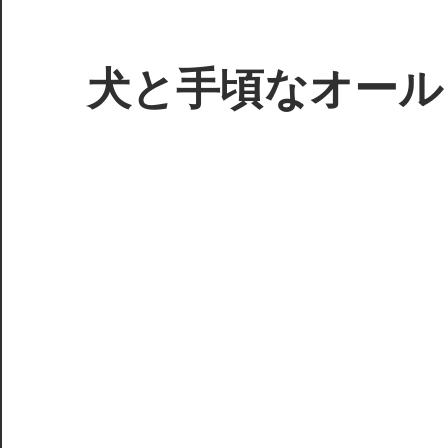
コ
ン
テ
犬と手頃なオール
ン
ツ
3D
へ
プ
ス
リ
キ
ン
ッ
タ
プ
ー
で
ジ
ャ
ン
ク