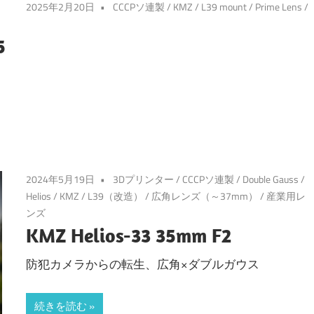
2025年2月20日
CCCPソ連製
/
KMZ
/
L39 mount
/
Prime Lens
/
5
2024年5月19日
3Dプリンター
/
CCCPソ連製
/
Double Gauss
/
Helios
/
KMZ
/
L39（改造）
/
広角レンズ（～37mm）
/
産業用レ
ンズ
KMZ Helios-33 35mm F2
防犯カメラからの転生、広角×ダブルガウス
続きを読む