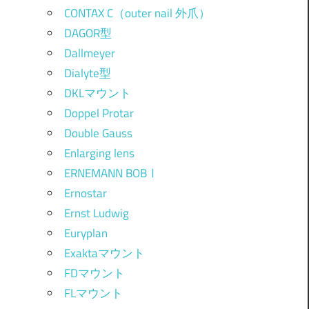
CONTAX C（outer nail 外爪）
DAGOR型
Dallmeyer
Dialyte型
DKLマウント
Doppel Protar
Double Gauss
Enlarging lens
ERNEMANN BOBⅠ
Ernostar
Ernst Ludwig
Euryplan
Exaktaマウント
FDマウント
FLマウント