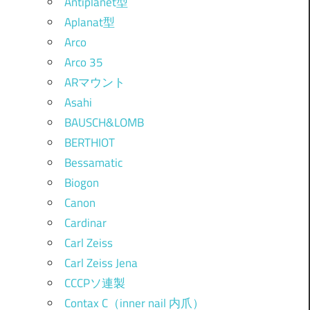
Antiplanet型
Aplanat型
Arco
Arco 35
ARマウント
Asahi
BAUSCH&LOMB
BERTHIOT
Bessamatic
Biogon
Canon
Cardinar
Carl Zeiss
Carl Zeiss Jena
CCCPソ連製
Contax C（inner nail 内爪）