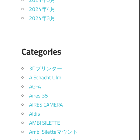
2024年5月
2024年4月
2024年3月
Categories
3Dプリンター
A.Schacht Ulm
AGFA
Aires 35
AIRES CAMERA
Aldis
AMBI SILETTE
Ambi Siletteマウント