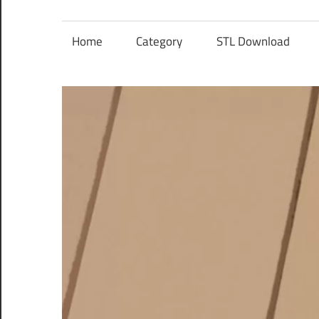
レ
ン
Home
Category
STL Download
ズ
を
使
う