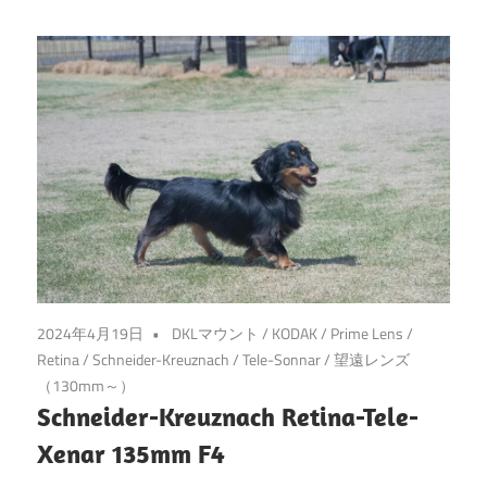
2024年4月19日
DKLマウント
/
KODAK
/
Prime Lens
/
Retina
/
Schneider-Kreuznach
/
Tele-Sonnar
/
望遠レンズ
（130mm～）
Schneider-Kreuznach Retina-Tele-
Xenar 135mm F4