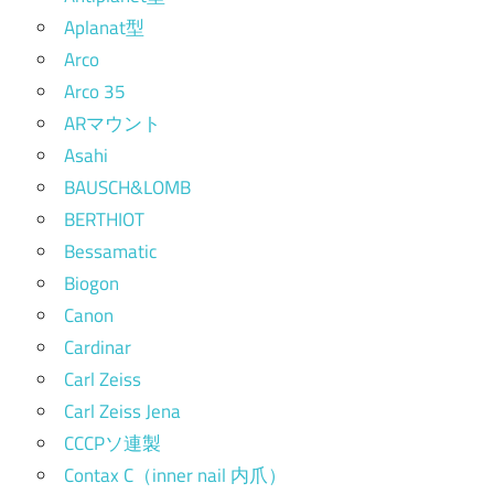
Aplanat型
Arco
Arco 35
ARマウント
Asahi
BAUSCH&LOMB
BERTHIOT
Bessamatic
Biogon
Canon
Cardinar
Carl Zeiss
Carl Zeiss Jena
CCCPソ連製
Contax C（inner nail 内爪）