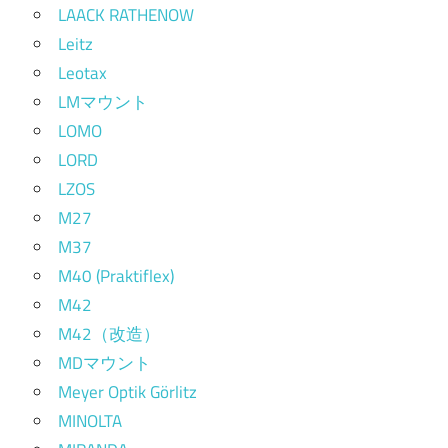
LAACK RATHENOW
Leitz
Leotax
LMマウント
LOMO
LORD
LZOS
M27
M37
M40 (Praktiflex)
M42
M42（改造）
MDマウント
Meyer Optik Görlitz
MINOLTA