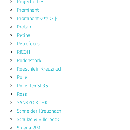
Projector Lest
Prominent
Prominentマウント
Protaｒ
Retina
Retrofocus
RICOH
Rodenstock
Roeschlein Kreuznach
Rollei
Rolleiflex SL35
Ross
SANKYO KOHKI
Schneider-Kreuznach
Schulze & Billerbeck
Smena-8M