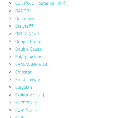
CONTAX C（outer nail 外爪）
DAGOR型
Dallmeyer
Dialyte型
DKLマウント
Doppel Protar
Double Gauss
Enlarging lens
ERNEMANN BOBⅠ
Ernostar
Ernst Ludwig
Euryplan
Exaktaマウント
FDマウント
FLマウント
FUJI