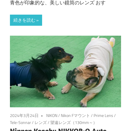
青色が印象的な、美しい鏡筒のレンズ おす
続きを読む
2024年3月24日
NIKON
/
Nikon Fマウント
/
Prime Lens
/
Tele-Sonnar
/
レンズ
/
望遠レンズ（130mm～）
Nippon Kogaku NIKKOR-Q Auto