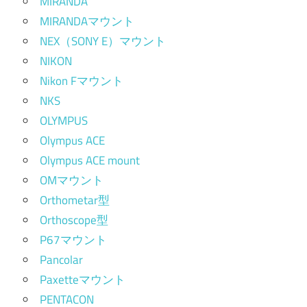
MIRANDA
MIRANDAマウント
NEX（SONY E）マウント
NIKON
Nikon Fマウント
NKS
OLYMPUS
Olympus ACE
Olympus ACE mount
OMマウント
Orthometar型
Orthoscope型
P67マウント
Pancolar
Paxetteマウント
PENTACON