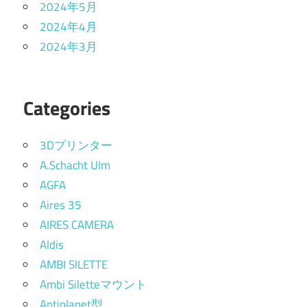
2024年5月
2024年4月
2024年3月
Categories
3Dプリンター
A.Schacht Ulm
AGFA
Aires 35
AIRES CAMERA
Aldis
AMBI SILETTE
Ambi Siletteマウント
Antiplanet型