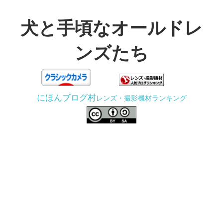
コ
ン
犬と手頃なオールドレ
テ
ンズたち
ン
ツ
3D
へ
プ
ス
にほんブログ村
レンズ・撮影機材ランキング
リ
キ
ン
ッ
タ
プ
ー
で
ジ
ャ
ン
ク