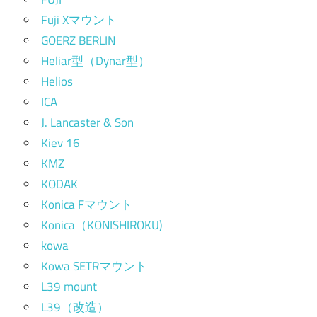
Fuji Xマウント
GOERZ BERLIN
Heliar型（Dynar型）
Helios
ICA
J. Lancaster & Son
Kiev 16
KMZ
KODAK
Konica Fマウント
Konica（KONISHIROKU)
kowa
Kowa SETRマウント
L39 mount
L39（改造）