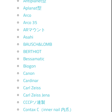
Antiplanet型
Aplanat型
Arco
Arco 35
ARマウント
Asahi
BAUSCH&LOMB
BERTHIOT
Bessamatic
Biogon
Canon
Cardinar
Carl Zeiss
Carl Zeiss Jena
CCCPソ連製
Contax C（inner nail 内爪）