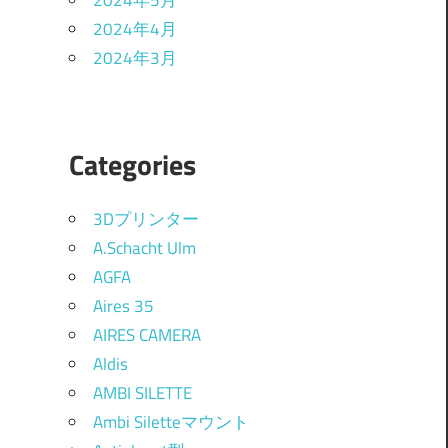
2024年5月
2024年4月
2024年3月
Categories
3Dプリンター
A.Schacht Ulm
AGFA
Aires 35
AIRES CAMERA
Aldis
AMBI SILETTE
Ambi Siletteマウント