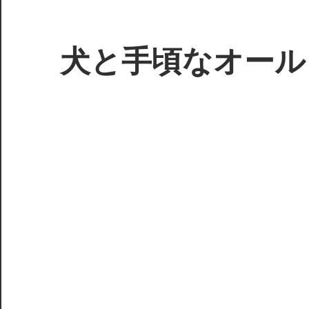
コ
ン
テ
犬と手頃なオール
ン
ツ
3D
へ
プ
ス
リ
キ
ン
ッ
タ
プ
ー
で
ジ
ャ
ン
ク