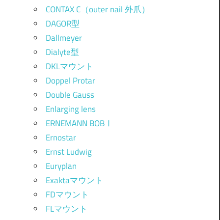
CONTAX C（outer nail 外爪）
DAGOR型
Dallmeyer
Dialyte型
DKLマウント
Doppel Protar
Double Gauss
Enlarging lens
ERNEMANN BOBⅠ
Ernostar
Ernst Ludwig
Euryplan
Exaktaマウント
FDマウント
FLマウント