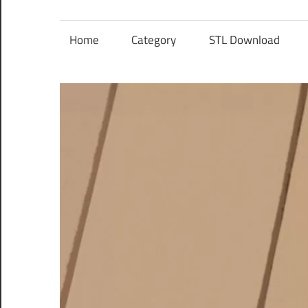
レ
ン
Home
Category
STL Download
ズ
を
使
う