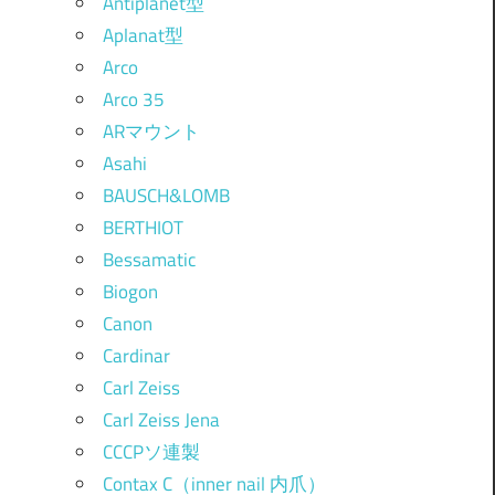
Antiplanet型
Aplanat型
Arco
Arco 35
ARマウント
Asahi
BAUSCH&LOMB
BERTHIOT
Bessamatic
Biogon
Canon
Cardinar
Carl Zeiss
Carl Zeiss Jena
CCCPソ連製
Contax C（inner nail 内爪）