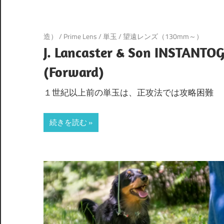
造）
/
Prime Lens
/
単玉
/
望遠レンズ（130mm～）
J. Lancaster & Son INSTANTO
(Forward)
１世紀以上前の単玉は、正攻法では攻略困難
続きを読む