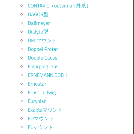
CONTAX C（outer nail 外爪）
DAGOR型
Dallmeyer
Dialyte型
DKLマウント
Doppel Protar
Double Gauss
Enlarging lens
ERNEMANN BOBⅠ
Ernostar
Ernst Ludwig
Euryplan
Exaktaマウント
FDマウント
FLマウント