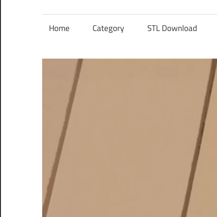
レ
ン
Home
Category
STL Download
ズ
を
使
う