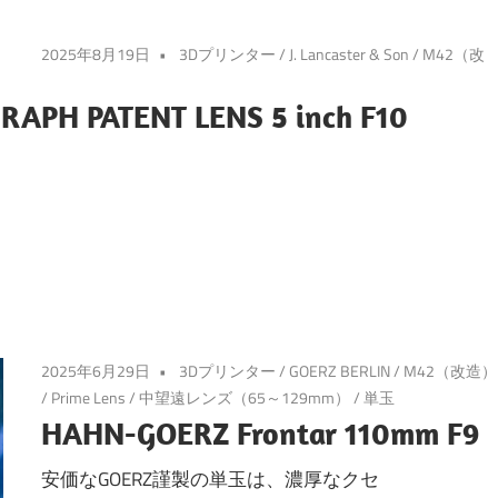
2025年8月19日
3Dプリンター
/
J. Lancaster & Son
/
M42（改
GRAPH PATENT LENS 5 inch F10
2025年6月29日
3Dプリンター
/
GOERZ BERLIN
/
M42（改造）
/
Prime Lens
/
中望遠レンズ（65～129mm）
/
単玉
HAHN-GOERZ Frontar 110mm F9
安価なGOERZ謹製の単玉は、濃厚なクセ