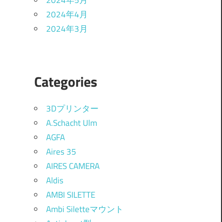
2024年5月
2024年4月
2024年3月
Categories
3Dプリンター
A.Schacht Ulm
AGFA
Aires 35
AIRES CAMERA
Aldis
AMBI SILETTE
Ambi Siletteマウント