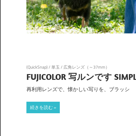
(QuickSnap)
/
単玉
/
広角レンズ（～37mm）
FUJICOLOR 写ルンです SIMPLE 
再利用レンズで、懐かしい写りを、ブラッシ
続きを読む