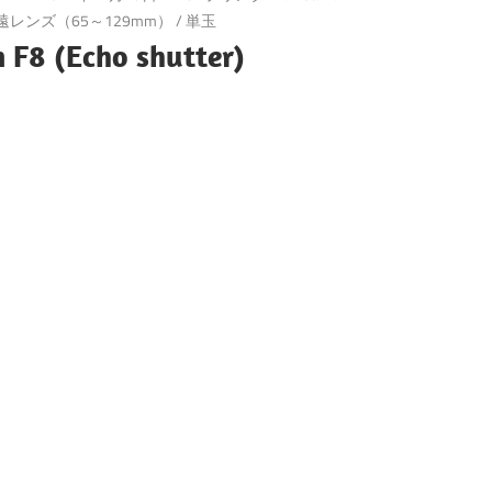
遠レンズ（65～129mm）
/
単玉
F8 (Echo shutter)