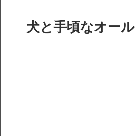
コ
ン
テ
犬と手頃なオール
ン
ツ
3D
へ
プ
ス
リ
キ
ン
ッ
タ
プ
ー
で
ジ
ャ
ン
ク