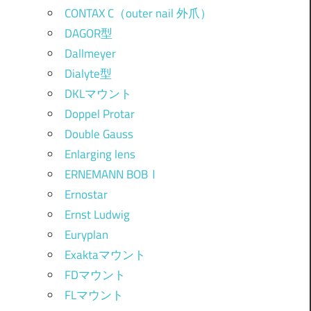
CONTAX C（outer nail 外爪）
DAGOR型
Dallmeyer
Dialyte型
DKLマウント
Doppel Protar
Double Gauss
Enlarging lens
ERNEMANN BOBⅠ
Ernostar
Ernst Ludwig
Euryplan
Exaktaマウント
FDマウント
FLマウント