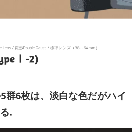
e Lens
/
変形Double Gauss
/
標準レンズ（38～64mm）
TypeⅠ-2)
の5群6枚は、淡白な色だがハイ
る.