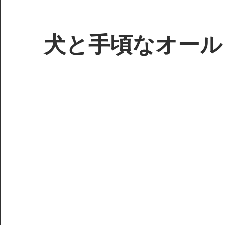
コ
ン
テ
犬と手頃なオール
ン
ツ
3D
へ
プ
ス
リ
キ
ン
ッ
タ
プ
ー
で
ジ
ャ
ン
ク