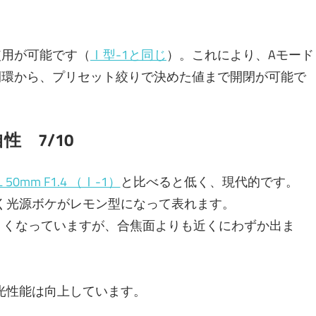
使用が可能です（
Ⅰ型-1と同じ
）。これにより、Aモード
閉環から、プリセット絞りで決めた値まで開閉が可能で
 7/10
L 50mm F1.4 （Ⅰ-1）
と比べると低く、現代的です。
く光源ボケがレモン型になって表れます。
くくなっていますが、合焦面よりも近くにわずか出ま
光性能は向上しています。