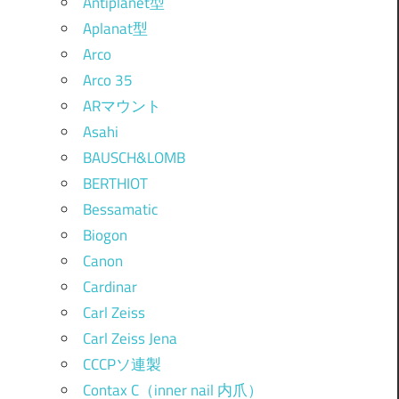
Antiplanet型
Aplanat型
Arco
Arco 35
ARマウント
Asahi
BAUSCH&LOMB
BERTHIOT
Bessamatic
Biogon
Canon
Cardinar
Carl Zeiss
Carl Zeiss Jena
CCCPソ連製
Contax C（inner nail 内爪）