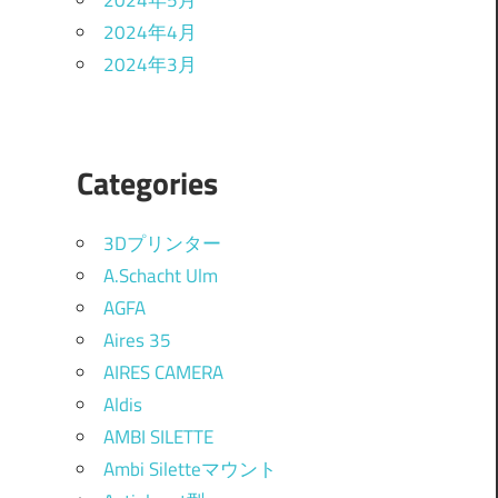
2024年5月
2024年4月
2024年3月
Categories
3Dプリンター
A.Schacht Ulm
AGFA
Aires 35
AIRES CAMERA
Aldis
AMBI SILETTE
Ambi Siletteマウント