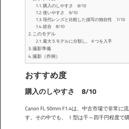
購入のしやすさ 8/10
使いやすさ 9/10
現代レンズと比較した描写の独自性 7/10
総合 8/10
このモデル
最大５モデルに分類し、４つを入手
撮影準備
撮影（作例）
おすすめ度
購入のしやすさ 8/10
Canon FL 50mm F1.4は、中古市場
す。その中でも、 Ⅰ型は千～四千円程度で