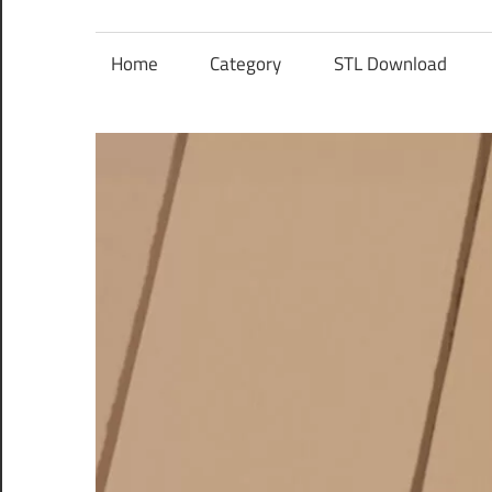
レ
ン
Home
Category
STL Download
ズ
を
使
う