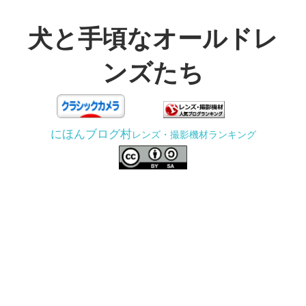
コ
ン
犬と手頃なオールドレ
テ
ンズたち
ン
ツ
3D
へ
プ
ス
にほんブログ村
レンズ・撮影機材ランキング
リ
キ
ン
ッ
タ
プ
ー
で
ジ
ャ
ン
ク