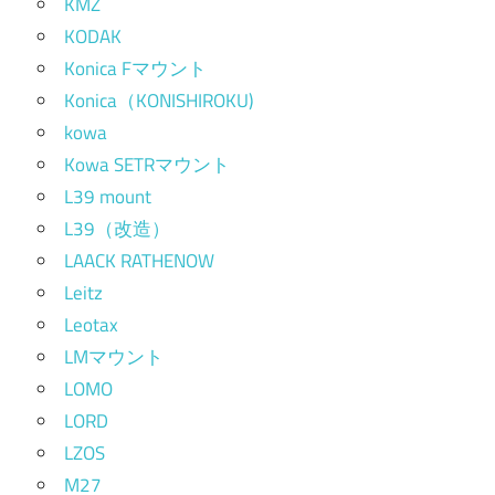
KMZ
KODAK
Konica Fマウント
Konica（KONISHIROKU)
kowa
Kowa SETRマウント
L39 mount
L39（改造）
LAACK RATHENOW
Leitz
Leotax
LMマウント
LOMO
LORD
LZOS
M27