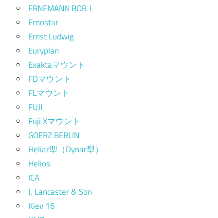
ERNEMANN BOBⅠ
Ernostar
Ernst Ludwig
Euryplan
Exaktaマウント
FDマウント
FLマウント
FUJI
Fuji Xマウント
GOERZ BERLIN
Heliar型（Dynar型）
Helios
ICA
J. Lancaster & Son
Kiev 16