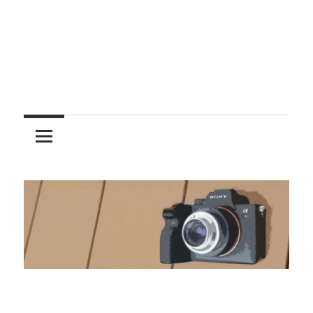
レ
ン
ズ
を
使
う