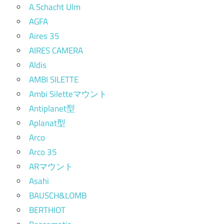
A.Schacht Ulm
AGFA
Aires 35
AIRES CAMERA
Aldis
AMBI SILETTE
Ambi Siletteマウント
Antiplanet型
Aplanat型
Arco
Arco 35
ARマウント
Asahi
BAUSCH&LOMB
BERTHIOT