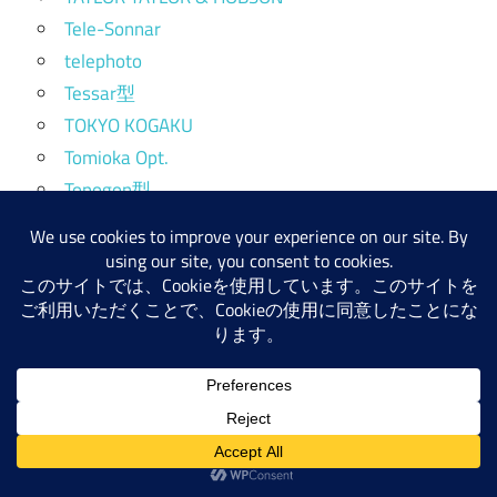
Tele-Sonnar
telephoto
Tessar型
TOKYO KOGAKU
Tomioka Opt.
Topogon型
Triplet
Unar型
UNIマウント（UVマウント）
VALDAI
VITESSA
VITESSA T
Voigtlander
Werra
Werraマウント