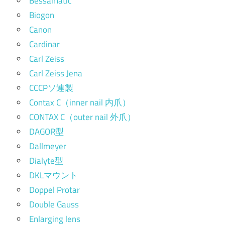
Bessamatic
Biogon
Canon
Cardinar
Carl Zeiss
Carl Zeiss Jena
CCCPソ連製
Contax C（inner nail 内爪）
CONTAX C（outer nail 外爪）
DAGOR型
Dallmeyer
Dialyte型
DKLマウント
Doppel Protar
Double Gauss
Enlarging lens