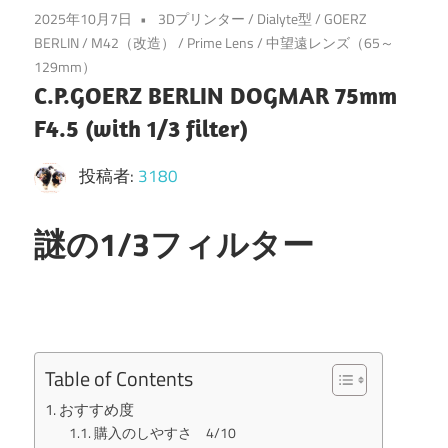
2025年10月7日
3Dプリンター
/
Dialyte型
/
GOERZ
BERLIN
/
M42（改造）
/
Prime Lens
/
中望遠レンズ（65～
129mm）
C.P.GOERZ BERLIN DOGMAR 75mm
F4.5 (with 1/3 filter)
投稿者:
3180
謎の1/3フィルター
Table of Contents
おすすめ度
購入のしやすさ 4/10