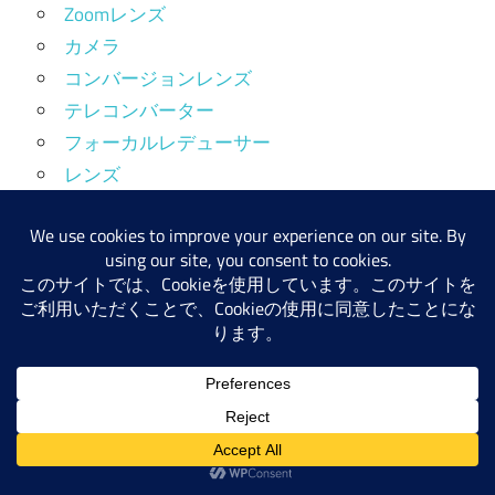
Zoomレンズ
カメラ
コンバージョンレンズ
テレコンバーター
フォーカルレデューサー
レンズ
レンズ構成未分類
中望遠レンズ（65～129mm）
写ルンです(QuickSnap)
単玉
変形Double Gauss
変形Tessar
変形Triplet
岡谷光学
広角レンズ（～37mm）
望遠レンズ（130mm～）