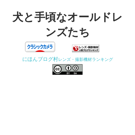
コ
ン
犬と手頃なオールドレ
テ
ンズたち
ン
ツ
3D
へ
プ
ス
にほんブログ村
レンズ・撮影機材ランキング
リ
キ
ン
ッ
タ
プ
ー
で
ジ
ャ
ン
ク