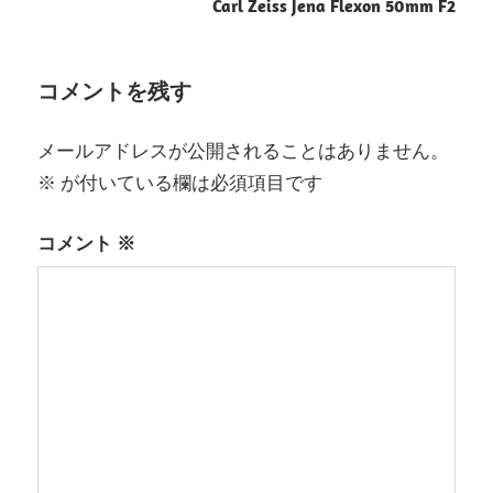
ナ
Carl Zeiss Jena Flexon 50mm F2
ビ
ゲ
コメントを残す
ー
メールアドレスが公開されることはありません。
シ
※
が付いている欄は必須項目です
ョ
コメント
※
ン