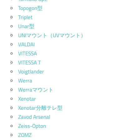
Topogon型
Triplet
Unar型
UNIマウント（UVマウント）
VALDAI
VITESSA
VITESSA T
Voigtlander
Werra
Werraマウント
Xenotar
Xenotar分離テレ型
Zavod Arsenal
Zeiss-Opton
ZOMZ