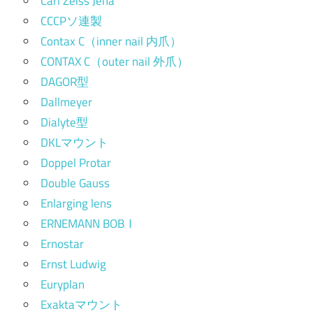
Carl Zeiss Jena
CCCPソ連製
Contax C（inner nail 内爪）
CONTAX C（outer nail 外爪）
DAGOR型
Dallmeyer
Dialyte型
DKLマウント
Doppel Protar
Double Gauss
Enlarging lens
ERNEMANN BOBⅠ
Ernostar
Ernst Ludwig
Euryplan
Exaktaマウント