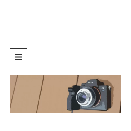
レ
ン
ズ
を
使
う