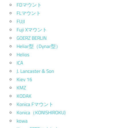
FDマウント
FLマウント
FUJI
Fuji Xマウント
GOERZ BERLIN
Heliar型（Dynar型）
Helios
ICA
J. Lancaster & Son
Kiev 16
KMZ
KODAK
Konica Fマウント
Konica（KONISHIROKU)
kowa