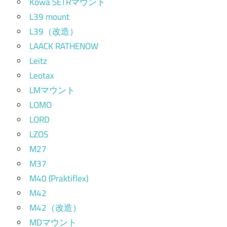
Kowa SETRマウント
L39 mount
L39（改造）
LAACK RATHENOW
Leitz
Leotax
LMマウント
LOMO
LORD
LZOS
M27
M37
M40 (Praktiflex)
M42
M42（改造）
MDマウント