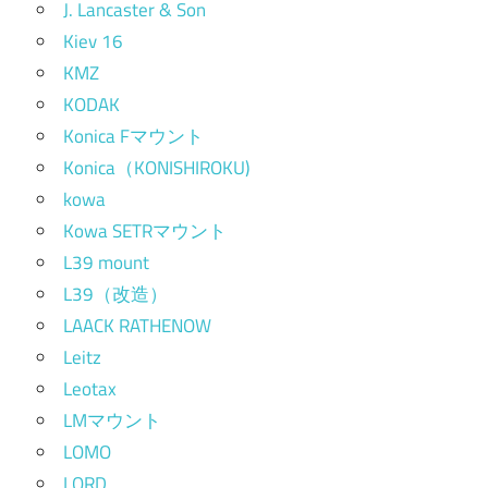
J. Lancaster & Son
Kiev 16
KMZ
KODAK
Konica Fマウント
Konica（KONISHIROKU)
kowa
Kowa SETRマウント
L39 mount
L39（改造）
LAACK RATHENOW
Leitz
Leotax
LMマウント
LOMO
LORD