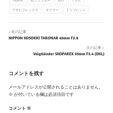
100mm
3Dプリンター
M37
アサヒ
アサヒフレックス
タクマー
トリプレット
投
前の記事
NIPPON KOSOKKI TARONAR 45mm F2.8
稿
次の記事
ナ
Voigtländer SKOPAREX 35mm F3.4 (DKL)
ビ
ゲ
コメントを残す
ー
メールアドレスが公開されることはありません。
シ
※
が付いている欄は必須項目です
ョ
コメント
※
ン