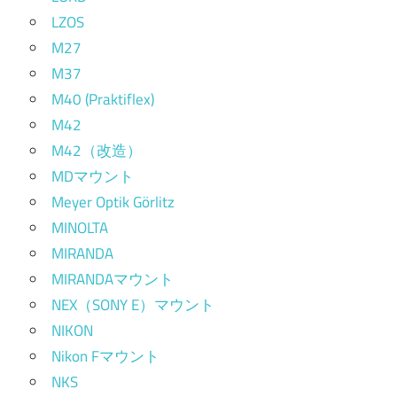
LZOS
M27
M37
M40 (Praktiflex)
M42
M42（改造）
MDマウント
Meyer Optik Görlitz
MINOLTA
MIRANDA
MIRANDAマウント
NEX（SONY E）マウント
NIKON
Nikon Fマウント
NKS