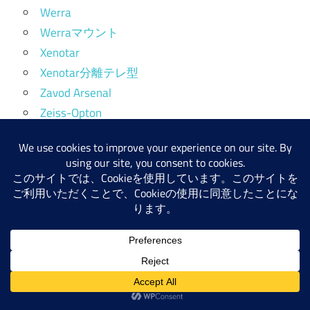
Werra
Werraマウント
Xenotar
Xenotar分離テレ型
Zavod Arsenal
Zeiss-Opton
ZOMZ
Zoomレンズ
カメラ
コンバージョンレンズ
テレコンバーター
フォーカルレデューサー
レンズ
レンズ構成未分類
中望遠レンズ（65～129mm）