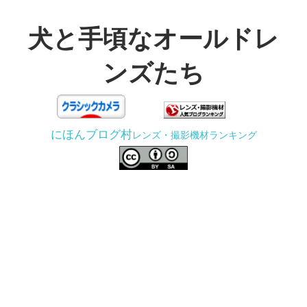
コ
ン
犬と手頃なオールドレ
テ
ンズたち
ン
ツ
3D
へ
プ
ス
にほんブログ村
レンズ・撮影機材ランキング
リ
キ
ン
ッ
タ
プ
ー
で
ジ
ャ
ン
ク