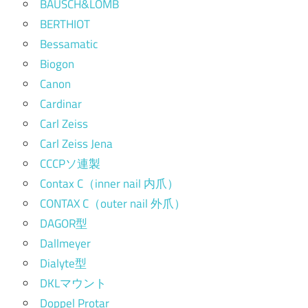
BAUSCH&LOMB
BERTHIOT
Bessamatic
Biogon
Canon
Cardinar
Carl Zeiss
Carl Zeiss Jena
CCCPソ連製
Contax C（inner nail 内爪）
CONTAX C（outer nail 外爪）
DAGOR型
Dallmeyer
Dialyte型
DKLマウント
Doppel Protar