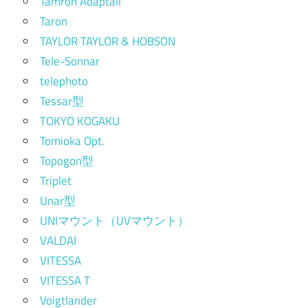
Tamron Adaptall
Taron
TAYLOR TAYLOR & HOBSON
Tele-Sonnar
telephoto
Tessar型
TOKYO KOGAKU
Tomioka Opt.
Topogon型
Triplet
Unar型
UNIマウント（UVマウント）
VALDAI
VITESSA
VITESSA T
Voigtlander