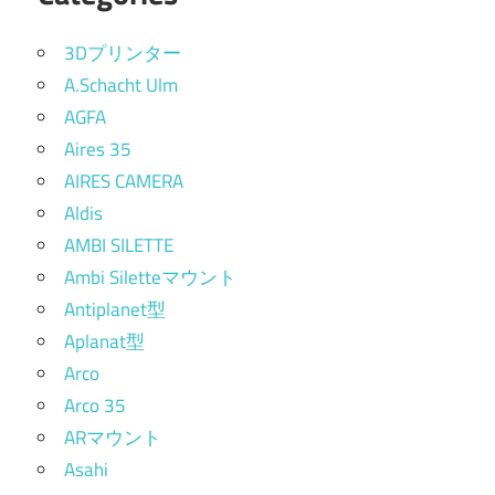
3Dプリンター
A.Schacht Ulm
AGFA
Aires 35
AIRES CAMERA
Aldis
AMBI SILETTE
Ambi Siletteマウント
Antiplanet型
Aplanat型
Arco
Arco 35
ARマウント
Asahi