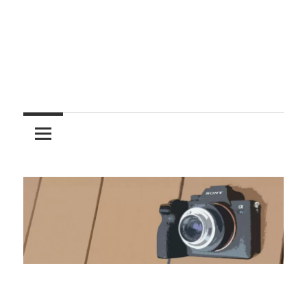
レ
ン
ズ
を
使
う