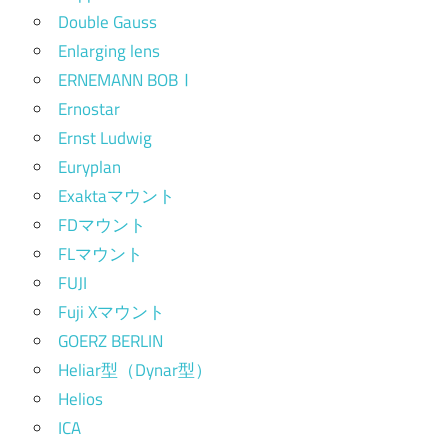
Double Gauss
Enlarging lens
ERNEMANN BOBⅠ
Ernostar
Ernst Ludwig
Euryplan
Exaktaマウント
FDマウント
FLマウント
FUJI
Fuji Xマウント
GOERZ BERLIN
Heliar型（Dynar型）
Helios
ICA