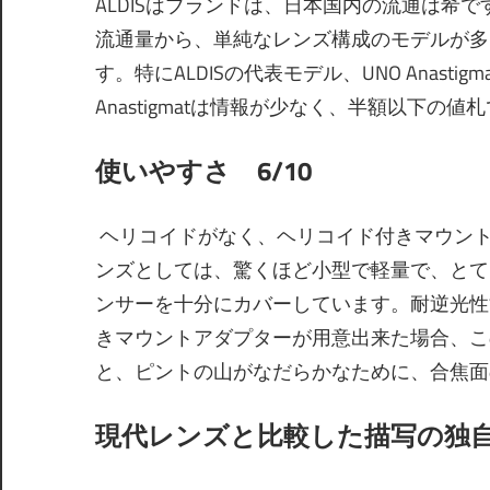
ALDISはブランドは、日本国内の流通は希で
流通量から、単純なレンズ構成のモデルが多
す。特にALDISの代表モデル、UNO Anast
Anastigmatは情報が少なく、半額以下の
使いやすさ 6/10
ヘリコイドがなく、ヘリコイド付きマウン
ンズとしては、驚くほど
小型で
軽量で、とて
ンサーを十分にカバーしています。耐逆光性
きマウントアダプターが用意出来た場合、この
と、ピントの山がなだらかなために、合焦面
現代レンズと比較した描写の独自性