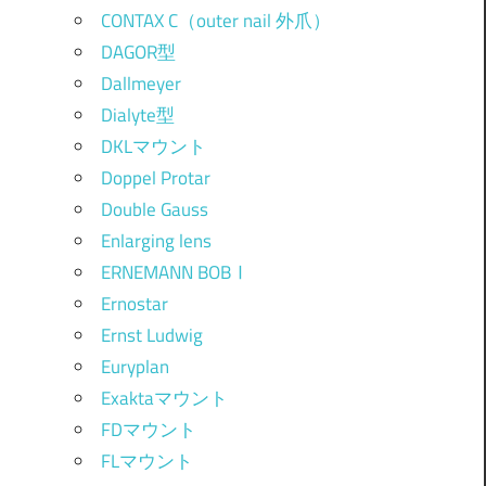
CONTAX C（outer nail 外爪）
DAGOR型
Dallmeyer
Dialyte型
DKLマウント
Doppel Protar
Double Gauss
Enlarging lens
ERNEMANN BOBⅠ
Ernostar
Ernst Ludwig
Euryplan
Exaktaマウント
FDマウント
FLマウント