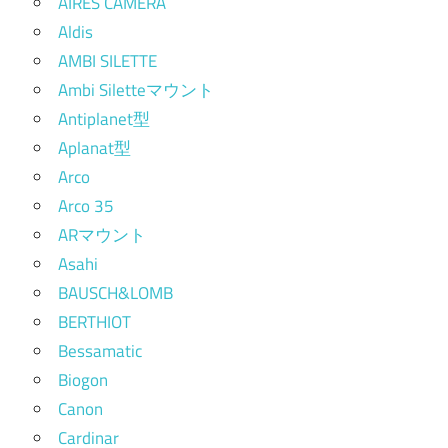
AIRES CAMERA
Aldis
AMBI SILETTE
Ambi Siletteマウント
Antiplanet型
Aplanat型
Arco
Arco 35
ARマウント
Asahi
BAUSCH&LOMB
BERTHIOT
Bessamatic
Biogon
Canon
Cardinar