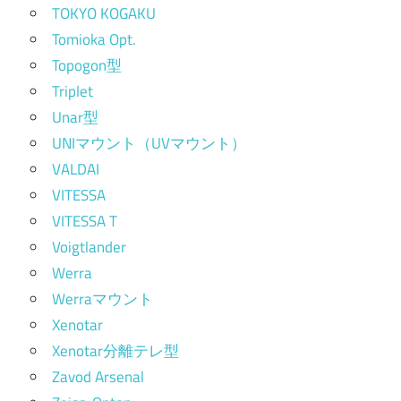
TOKYO KOGAKU
Tomioka Opt.
Topogon型
Triplet
Unar型
UNIマウント（UVマウント）
VALDAI
VITESSA
VITESSA T
Voigtlander
Werra
Werraマウント
Xenotar
Xenotar分離テレ型
Zavod Arsenal