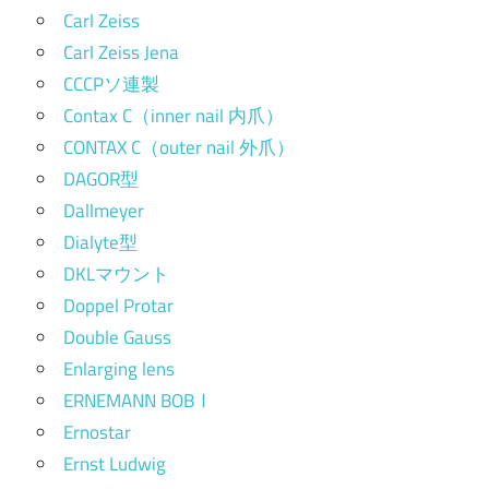
Carl Zeiss
Carl Zeiss Jena
CCCPソ連製
Contax C（inner nail 内爪）
CONTAX C（outer nail 外爪）
DAGOR型
Dallmeyer
Dialyte型
DKLマウント
Doppel Protar
Double Gauss
Enlarging lens
ERNEMANN BOBⅠ
Ernostar
Ernst Ludwig