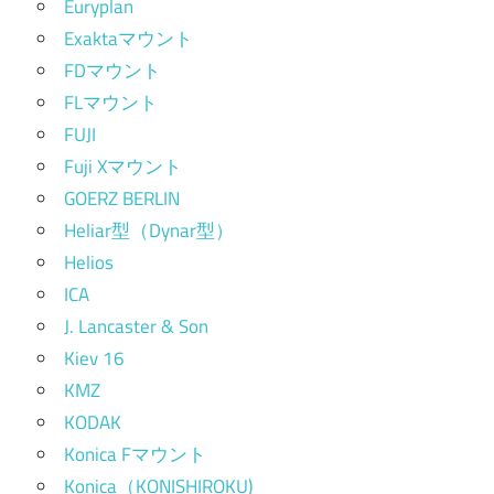
Euryplan
Exaktaマウント
FDマウント
FLマウント
FUJI
Fuji Xマウント
GOERZ BERLIN
Heliar型（Dynar型）
Helios
ICA
J. Lancaster & Son
Kiev 16
KMZ
KODAK
Konica Fマウント
Konica（KONISHIROKU)