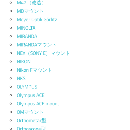
M42（改造）
MDマウント
Meyer Optik Görlitz
MINOLTA
MIRANDA
MIRANDAマウント
NEX（SONY E）マウント
NIKON
Nikon Fマウント
NKS
OLYMPUS
Olympus ACE
Olympus ACE mount
OMマウント
Orthometar型
Orthoscope型