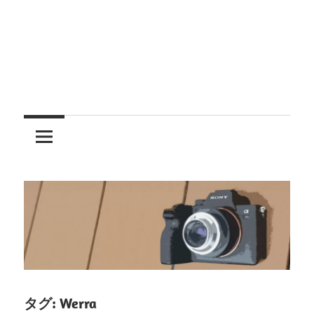
レ
ン
ズ
を
使
う
タグ:
Werra