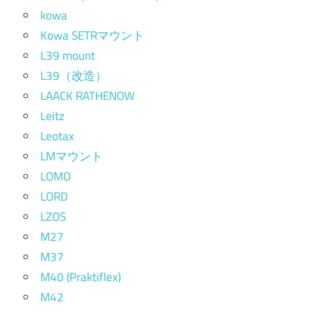
kowa
Kowa SETRマウント
L39 mount
L39（改造）
LAACK RATHENOW
Leitz
Leotax
LMマウント
LOMO
LORD
LZOS
M27
M37
M40 (Praktiflex)
M42