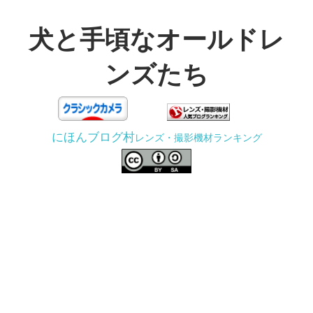
コ
ン
犬と手頃なオールドレ
テ
ンズたち
ン
ツ
3D
へ
プ
ス
にほんブログ村
レンズ・撮影機材ランキング
リ
キ
ン
ッ
タ
プ
ー
で
ジ
ャ
ン
ク