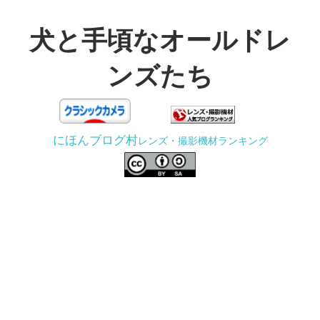
コ
ン
犬と手頃なオールドレ
テ
ンズたち
ン
ツ
3D
へ
プ
ス
にほんブログ村
レンズ・撮影機材ランキング
リ
キ
ン
ッ
タ
プ
ー
で
ジ
ャ
ン
ク