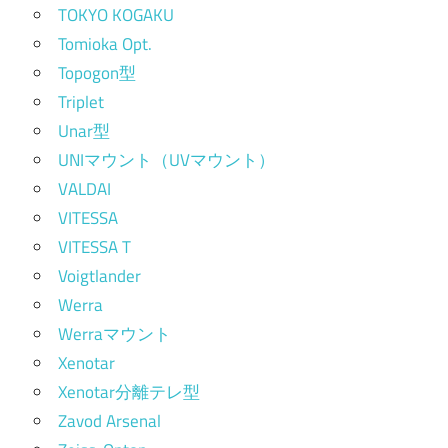
TOKYO KOGAKU
Tomioka Opt.
Topogon型
Triplet
Unar型
UNIマウント（UVマウント）
VALDAI
VITESSA
VITESSA T
Voigtlander
Werra
Werraマウント
Xenotar
Xenotar分離テレ型
Zavod Arsenal