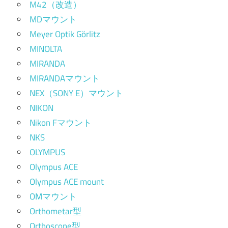
M42（改造）
MDマウント
Meyer Optik Görlitz
MINOLTA
MIRANDA
MIRANDAマウント
NEX（SONY E）マウント
NIKON
Nikon Fマウント
NKS
OLYMPUS
Olympus ACE
Olympus ACE mount
OMマウント
Orthometar型
Orthoscope型