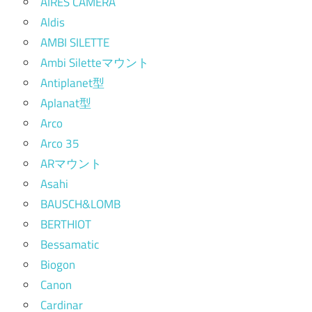
AIRES CAMERA
Aldis
AMBI SILETTE
Ambi Siletteマウント
Antiplanet型
Aplanat型
Arco
Arco 35
ARマウント
Asahi
BAUSCH&LOMB
BERTHIOT
Bessamatic
Biogon
Canon
Cardinar