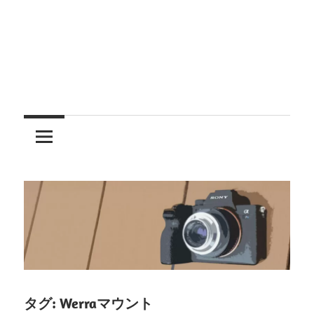
レ
ン
ズ
を
使
う
タグ:
Werraマウント