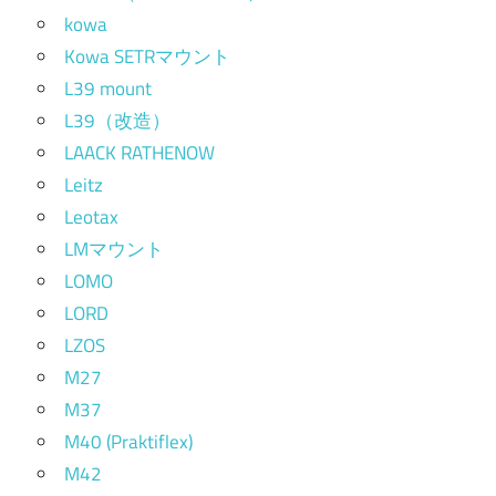
kowa
Kowa SETRマウント
L39 mount
L39（改造）
LAACK RATHENOW
Leitz
Leotax
LMマウント
LOMO
LORD
LZOS
M27
M37
M40 (Praktiflex)
M42