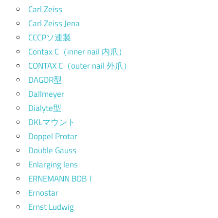
Carl Zeiss
Carl Zeiss Jena
CCCPソ連製
Contax C（inner nail 内爪）
CONTAX C（outer nail 外爪）
DAGOR型
Dallmeyer
Dialyte型
DKLマウント
Doppel Protar
Double Gauss
Enlarging lens
ERNEMANN BOBⅠ
Ernostar
Ernst Ludwig