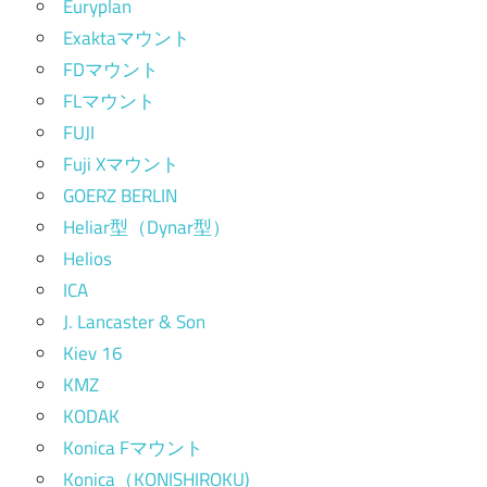
Euryplan
Exaktaマウント
FDマウント
FLマウント
FUJI
Fuji Xマウント
GOERZ BERLIN
Heliar型（Dynar型）
Helios
ICA
J. Lancaster & Son
Kiev 16
KMZ
KODAK
Konica Fマウント
Konica（KONISHIROKU)