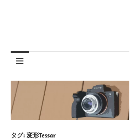
レ
ン
ズ
を
使
う
タグ:
変形Tessar