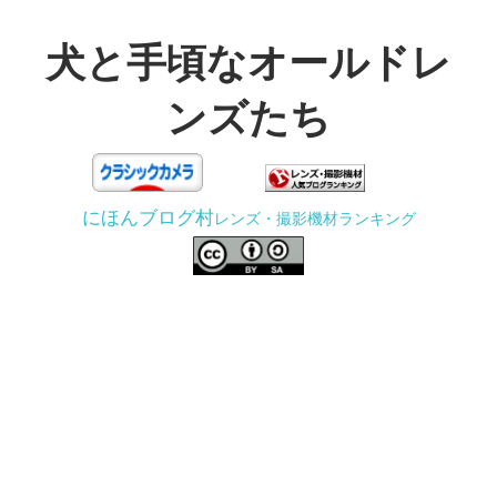
コ
ン
犬と手頃なオールドレ
テ
ンズたち
ン
ツ
3D
へ
プ
ス
にほんブログ村
レンズ・撮影機材ランキング
リ
キ
ン
ッ
タ
プ
ー
で
ジ
ャ
ン
ク