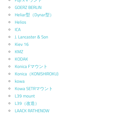
Fuji Xマウント
GOERZ BERLIN
Heliar型（Dynar型）
Helios
ICA
J. Lancaster & Son
Kiev 16
KMZ
KODAK
Konica Fマウント
Konica（KONISHIROKU)
kowa
Kowa SETRマウント
L39 mount
L39（改造）
LAACK RATHENOW