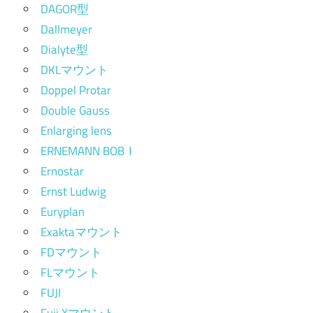
DAGOR型
Dallmeyer
Dialyte型
DKLマウント
Doppel Protar
Double Gauss
Enlarging lens
ERNEMANN BOBⅠ
Ernostar
Ernst Ludwig
Euryplan
Exaktaマウント
FDマウント
FLマウント
FUJI