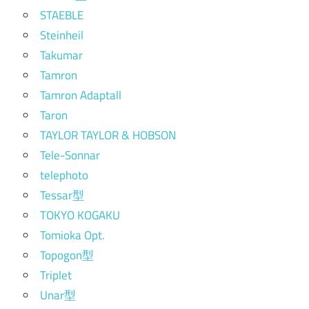
STAEBLE
Steinheil
Takumar
Tamron
Tamron Adaptall
Taron
TAYLOR TAYLOR & HOBSON
Tele-Sonnar
telephoto
Tessar型
TOKYO KOGAKU
Tomioka Opt.
Topogon型
Triplet
Unar型