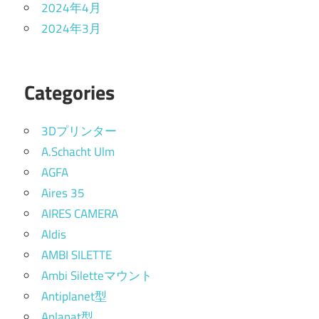
2024年4月
2024年3月
Categories
3Dプリンター
A.Schacht Ulm
AGFA
Aires 35
AIRES CAMERA
Aldis
AMBI SILETTE
Ambi Siletteマウント
Antiplanet型
Aplanat型