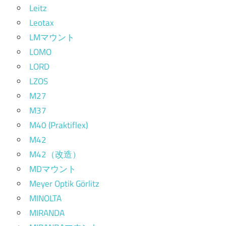
Leitz
Leotax
LMマウント
LOMO
LORD
LZOS
M27
M37
M40 (Praktiflex)
M42
M42（改造）
MDマウント
Meyer Optik Görlitz
MINOLTA
MIRANDA