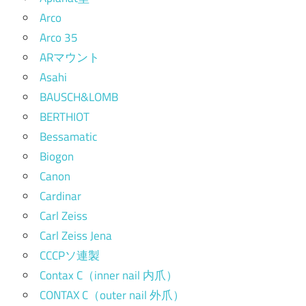
Arco
Arco 35
ARマウント
Asahi
BAUSCH&LOMB
BERTHIOT
Bessamatic
Biogon
Canon
Cardinar
Carl Zeiss
Carl Zeiss Jena
CCCPソ連製
Contax C（inner nail 内爪）
CONTAX C（outer nail 外爪）