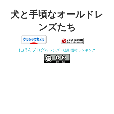
コ
ン
犬と手頃なオールドレ
テ
ンズたち
ン
ツ
3D
へ
プ
ス
にほんブログ村
レンズ・撮影機材ランキング
リ
キ
ン
ッ
タ
プ
ー
で
ジ
ャ
ン
ク