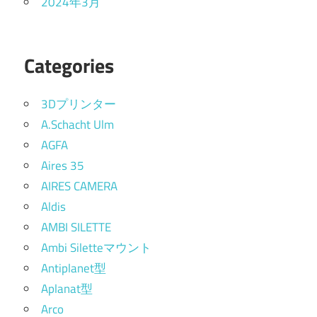
2024年3月
Categories
3Dプリンター
A.Schacht Ulm
AGFA
Aires 35
AIRES CAMERA
Aldis
AMBI SILETTE
Ambi Siletteマウント
Antiplanet型
Aplanat型
Arco