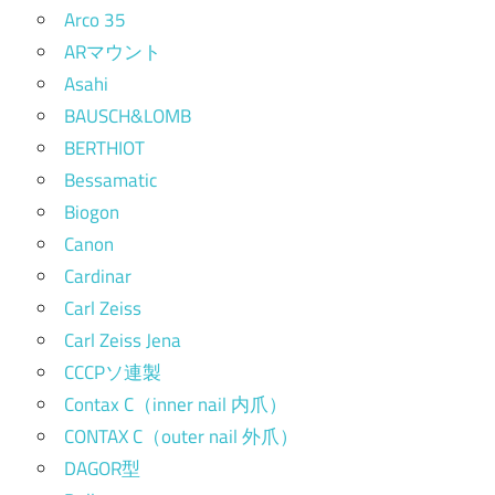
Arco 35
ARマウント
Asahi
BAUSCH&LOMB
BERTHIOT
Bessamatic
Biogon
Canon
Cardinar
Carl Zeiss
Carl Zeiss Jena
CCCPソ連製
Contax C（inner nail 内爪）
CONTAX C（outer nail 外爪）
DAGOR型