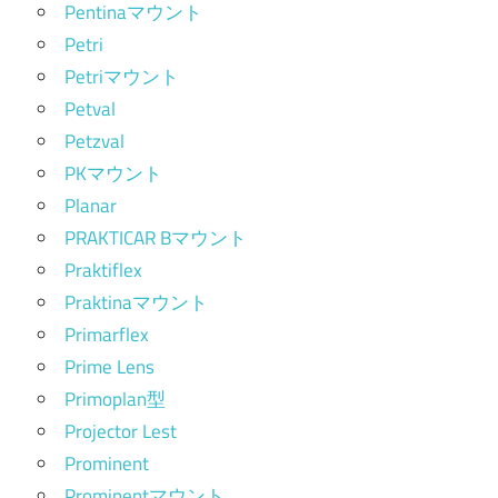
Pentinaマウント
Petri
Petriマウント
Petval
Petzval
PKマウント
Planar
PRAKTICAR Bマウント
Praktiflex
Praktinaマウント
Primarflex
Prime Lens
Primoplan型
Projector Lest
Prominent
Prominentマウント