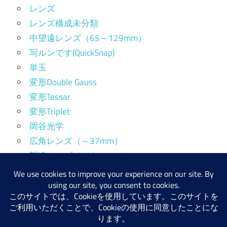
レンズ
レンズ構成未分類
中望遠レンズ（65～129mm）
写ルンです(QuickSnap)
単玉
変形Double Gauss
変形Tessar
変形Triplet
岡谷光学
広角レンズ（～37mm）
望遠レンズ（130mm～）
標準レンズ（38～64mm）
産業用レンズ