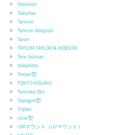
Steinheil
Takumar
Tamron
Tamron Adaptall
Taron
TAYLOR TAYLOR & HOBSON
Tele-Sonnar
telephoto
Tessar型
TOKYO KOGAKU
Tomioka Opt.
Topogon型
Triplet
Unar型
UNIマウント（UVマウント）