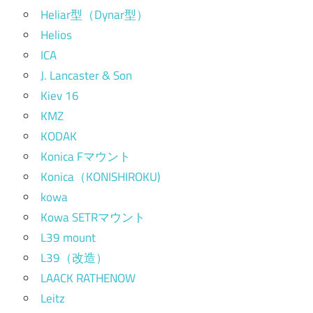
Heliar型（Dynar型）
Helios
ICA
J. Lancaster & Son
Kiev 16
KMZ
KODAK
Konica Fマウント
Konica（KONISHIROKU)
kowa
Kowa SETRマウント
L39 mount
L39（改造）
LAACK RATHENOW
Leitz