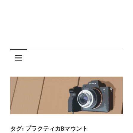
レ
ン
ズ
を
使
う
タグ:
プラクティカBマウント