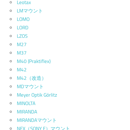
Leotax
LMマウント
LOMO
LORD
LZOS
M27
M37
M40 (Praktiflex)
M42
M42（改造）
MDマウント
Meyer Optik Görlitz
MINOLTA
MIRANDA
MIRANDAマウント
NEX（SONY E）マウント