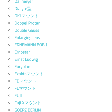
Dallmeyer
Dialyte型
DKLマウント
Doppel Protar
Double Gauss
Enlarging lens
ERNEMANN BOBⅠ
Ernostar
Ernst Ludwig
Euryplan
Exaktaマウント
FDマウント
FLマウント
FUJI
Fuji Xマウント
GOERZ BERLIN